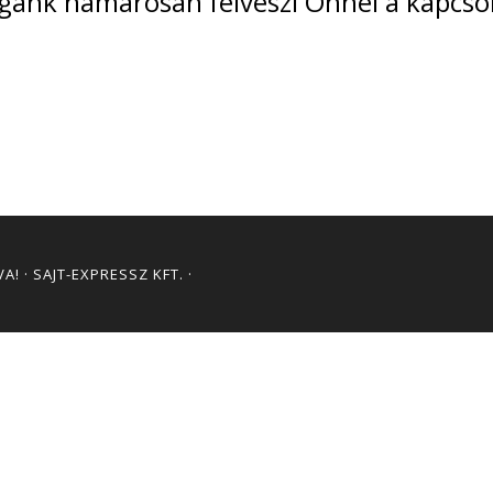
égánk hamarosan felveszi Önnel a kapcsol
! · SAJT-EXPRESSZ KFT. ·