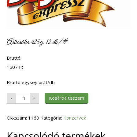
Articsóka 425g. 12 db/#
Bruttó:
1507
Ft
Bruttó egység ár:ft/db.
Articsóka
Kosárba teszem
-
+
425g.
12
db/#
mennyiség
Cikkszám:
1160
Kategória:
Konzervek
Kapcsolódó termékek