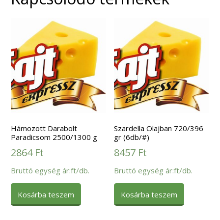
Hámozott Darabolt
Szardella Olajban 720/396
Paradicsom 2500/1300 g
gr (6db/#)
2864
Ft
8457
Ft
Bruttó egység ár:ft/db.
Bruttó egység ár:ft/db.
Kosárba teszem
Kosárba teszem