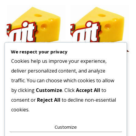
We respect your privacy
Cookies help us improve your experience,
deliver personalized content, and analyze
Hámozott Paradicsom San
Szarvasgomba krém 580g
Marzano 2550/1660 g
traffic. You can choose which cookies to allow
7283
Ft
4616
Ft
by clicking
Customize
. Click
Accept All
to
Bruttó egység ár:ft/db.
Bruttó egység ár:ft/db.
consent or
Reject All
to decline non-essential
Kosárba teszem
cookies.
Kosárba teszem
Customize