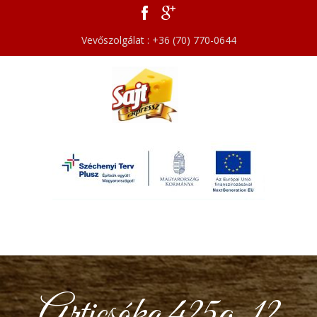
Vevőszolgálat : +36 (70) 770-0644
Articsóka 425g. 12