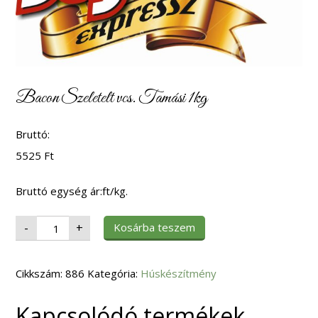
Bacon Szeletelt vcs. Tamási 1kg
Bruttó:
5525
Ft
Bruttó egység ár:ft/kg.
Bacon
Kosárba teszem
-
+
Szeletelt
vcs.
Tamási
1kg
Cikkszám:
mennyiség
886
Kategória:
Húskészítmény
Kapcsolódó termékek