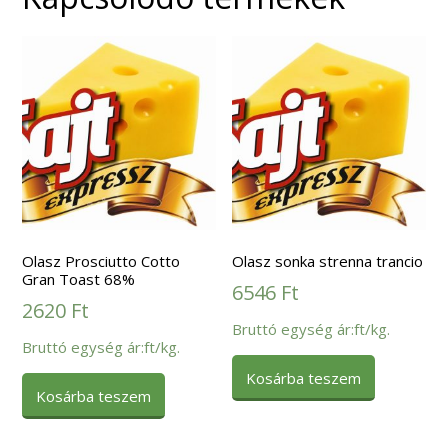
Olasz Prosciutto Cotto
Olasz sonka strenna trancio
Gran Toast 68%
6546
Ft
2620
Ft
Bruttó egység ár:ft/kg.
Bruttó egység ár:ft/kg.
Kosárba teszem
Kosárba teszem