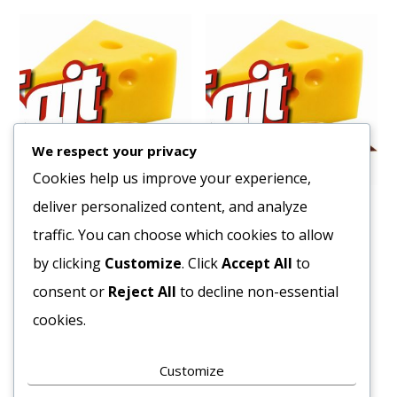
We respect your privacy
Cookies help us improve your experience,
deliver personalized content, and analyze
Sonka Touszt delikát szelet
Füstölt Szalonna cca. 300g
3,7kg
traffic. You can choose which cookies to allow
3123
Ft
2559
Ft
by clicking
Customize
. Click
Accept All
to
Bruttó egység ár:ft/kg.
Bruttó egység ár:ft/kg.
consent or
Reject All
to decline non-essential
Kosárba teszem
cookies.
Kosárba teszem
Customize