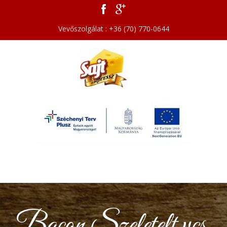
Vevőszolgálat : +36 (70) 770-0644
Bacon Szeletelt vcs.