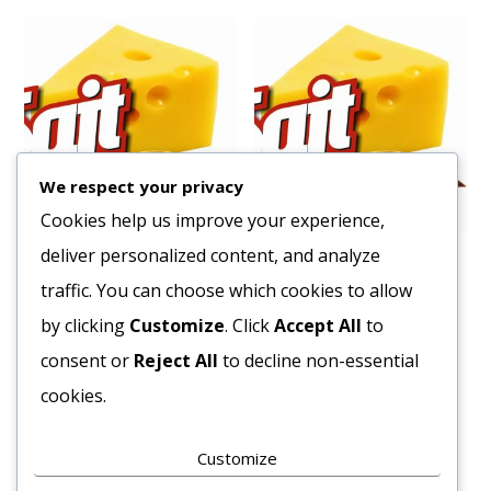
We respect your privacy
Cookies help us improve your experience,
deliver personalized content, and analyze
Magozott Meggy 700/350
Hámozott Paradicsom
gr
Prémium 2500/1850 g
traffic. You can choose which cookies to allow
1751
Ft
2833
Ft
by clicking
Customize
. Click
Accept All
to
Bruttó egység ár:ft/db.
Bruttó egység ár:ft/db.
consent or
Reject All
to decline non-essential
cookies.
Kosárba teszem
Kosárba teszem
Customize