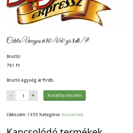
Cékla Üveges 680/450 gr 8db/#
Bruttó:
761
Ft
Bruttó egység ár:ft/db.
Cékla
Kosárba teszem
-
+
Üveges
680/450
gr
8db/#
Cikkszám:
mennyiség
1355
Kategória:
Konzervek
Kapcsolódó termékek