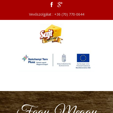
Vevőszolgálat : +36 (70) 770-0644
Fagy. Meggy