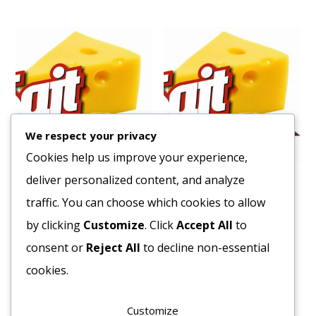
We respect your privacy
Cookies help us improve your experience,
deliver personalized content, and analyze
Fagy. Kapor 10×1 kg.
Fagy. Paraj Leveles
Porciózott 4×2,5 kg
traffic. You can choose which cookies to allow
2348
Ft
1345
Ft
by clicking
Customize
. Click
Accept All
to
Bruttó egység ár:ft/kg.
Bruttó egység ár:ft/kg.
consent or
Reject All
to decline non-essential
Kosárba teszem
cookies.
Kosárba teszem
Customize