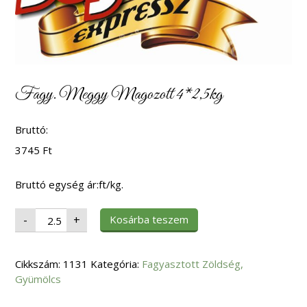
Fagy. Meggy Magozott 4*2,5kg
Bruttó:
3745
Ft
Bruttó egység ár:ft/kg.
Fagy.
Kosárba teszem
-
+
Meggy
Magozott
4*2,5kg
mennyiség
Cikkszám:
1131
Kategória:
Fagyasztott Zöldség,
Gyümölcs