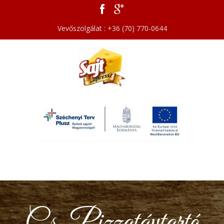
Vevőszolgálat : +36 (70) 770-0644
Cs. Pizzatávtartó