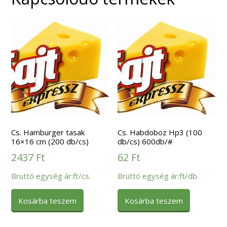
Cs. Hamburger tasak
Cs. Habdoboz Hp3 (100
16×16 cm (200 db/cs)
db/cs) 600db/#
2437
Ft
62
Ft
Bruttó egység ár:ft/cs.
Bruttó egység ár:ft/db.
Kosárba teszem
Kosárba teszem