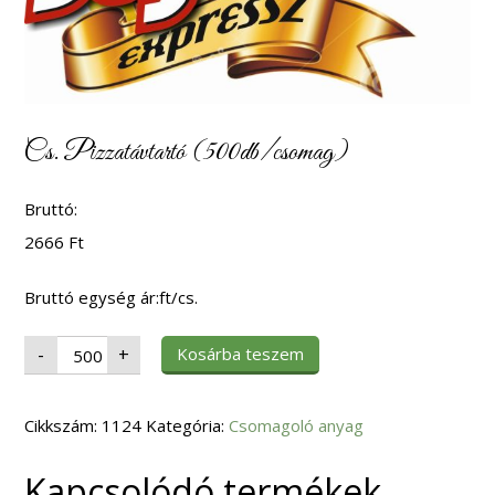
Cs. Pizzatávtartó (500db/csomag)
Bruttó:
2666
Ft
Bruttó egység ár:ft/cs.
Cs.
Kosárba teszem
-
+
Pizzatávtartó
(500db/csomag)
mennyiség
Cikkszám:
1124
Kategória:
Csomagoló anyag
Kapcsolódó termékek