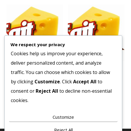
We respect your privacy
Cookies help us improve your experience,
deliver personalized content, and analyze
Tengeri Só Örlőben
Cs. Alu Fólia 45cm x150m.
traffic. You can choose which cookies to allow
2102
Ft
11779
Ft
by clicking
Customize
. Click
Accept All
to
Bruttó egység ár:ft/db.
Bruttó egység ár:ft/db.
consent or
Reject All
to decline non-essential
cookies.
Kosárba teszem
Kosárba teszem
Customize
Reject All