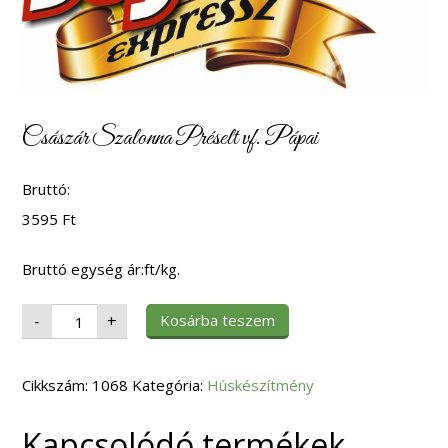
Császár Szalonna Préselt vf. Pápai
Bruttó:
3595
Ft
Bruttó egység ár:ft/kg.
Császár
Kosárba teszem
-
+
Szalonna
Préselt
vf.
Pápai
Cikkszám:
mennyiség
1068
Kategória:
Húskészítmény
Kapcsolódó termékek