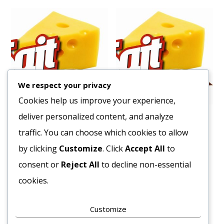
We respect your privacy
Cookies help us improve your experience,
deliver personalized content, and analyze
Sonka Krasno Fürdői Füstölt
Olasz Pancetta Segata
Szeletelt (cca.:1kg)
1,5kg
traffic. You can choose which cookies to allow
3763
Ft
6400
Ft
by clicking
Customize
. Click
Accept All
to
Bruttó egység ár:ft/kg.
Bruttó egység ár:ft/kg.
consent or
Reject All
to decline non-essential
cookies.
Kosárba teszem
Kosárba teszem
Customize