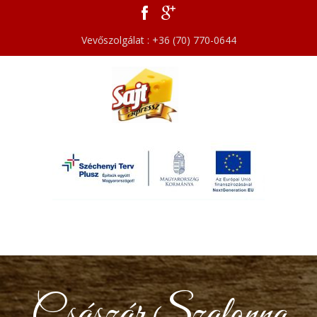
Vevőszolgálat : +36 (70) 770-0644
Császár Szalonna