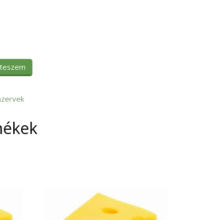
 teszem
zervek
mékek