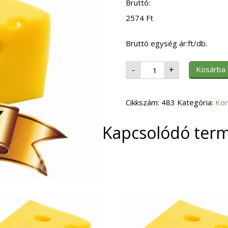
Bruttó:
2574
Ft
Bruttó egység ár:ft/db.
CSEMEGE
Kosárba
-
+
KUKORICA
2120g
mennyiség
Cikkszám:
483
Kategória:
Kon
Kapcsolódó ter