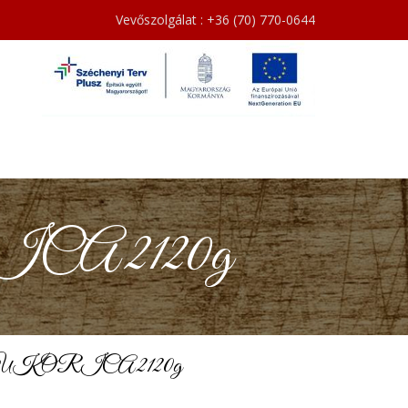
Vevőszolgálat : +36 (70) 770-0644
 2120g
ORICA 2120g