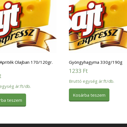
Apriték Olajban 170/120gr.
Gyöngyhagyma 330g/190g
1233
Ft
t
Bruttó egység ár:ft/db.
egység ár:ft/db.
Kosárba teszem
rba teszem