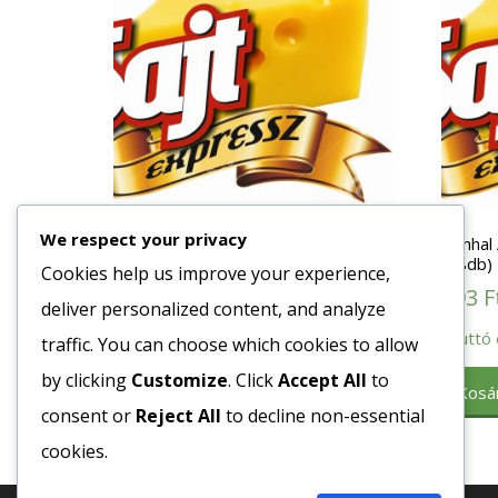
We respect your privacy
Lecsó 4250ml/4200gr.
Tonhal 
(48db)
Cookies help us improve your experience,
4616
Ft
593
F
deliver personalized content, and analyze
Bruttó egység ár:ft/db.
Bruttó 
traffic. You can choose which cookies to allow
Kosárba teszem
by clicking
Customize
. Click
Accept All
to
Kosá
consent or
Reject All
to decline non-essential
cookies.