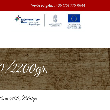
Vevőszolgálat : +36 (70) 770-0644
0/2200gr.
12cm 4100/2200gr.