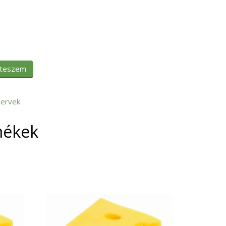
 teszem
ervek
mékek