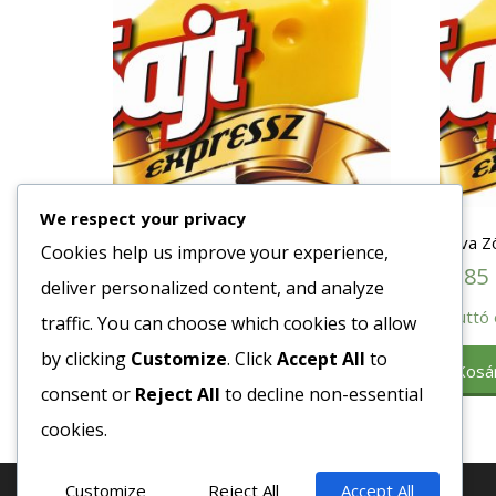
We respect your privacy
Gomba Vödrös 3500/5500gr.
Olíva Z
Cookies help us improve your experience,
7390
Ft
2285
deliver personalized content, and analyze
Bruttó egység ár:ft/db.
Bruttó 
traffic. You can choose which cookies to allow
by clicking
Customize
. Click
Accept All
to
Kosárba teszem
Kosá
consent or
Reject All
to decline non-essential
cookies.
Customize
Reject All
Accept All