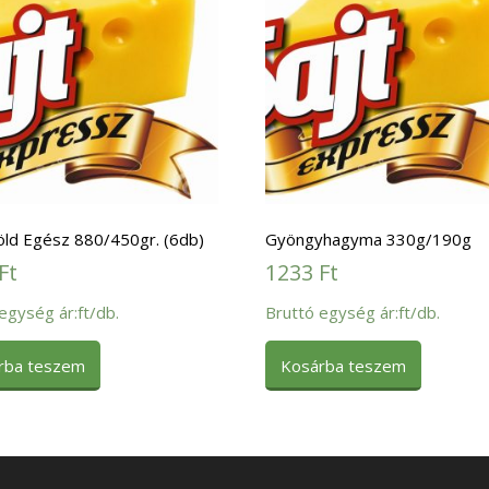
öld Egész 880/450gr. (6db)
Gyöngyhagyma 330g/190g
Ft
1233
Ft
egység ár:ft/db.
Bruttó egység ár:ft/db.
rba teszem
Kosárba teszem