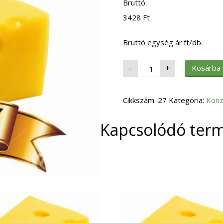
Bruttó:
3428
Ft
Bruttó egység ár:ft/db.
Csemege
Kosárba
-
+
Uborka
5/1
9-
12cm
Cikkszám:
4100/2200gr.
27
Kategória:
Konz
mennyiség
Kapcsolódó ter