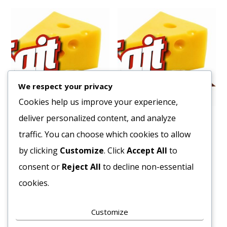
We respect your privacy
Cookies help us improve your experience,
deliver personalized content, and analyze
Lencse 5 kg.
Gomba Szeletelt Üveges
350/170 g
traffic. You can choose which cookies to allow
1492
Ft
502
Ft
by clicking
Customize
. Click
Accept All
to
Bruttó egység ár:ft/kg.
Bruttó egység ár:ft/db.
consent or
Reject All
to decline non-essential
Kosárba teszem
cookies.
Kosárba teszem
Customize