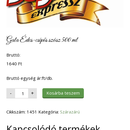
Gala Édes-csípős szósz 500 ml
Bruttó:
1640
Ft
Bruttó egység ár:ft/db.
Gala
Kosárba teszem
-
+
Édes-
csípős
szósz
500
Cikkszám:
ml
1451
Kategória:
Szárazárú
mennyiség
Kapcsolódó termékek