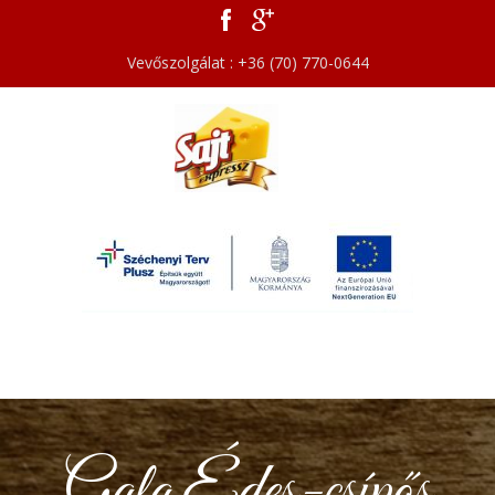
Vevőszolgálat : +36 (70) 770-0644
Gala Édes-csípős