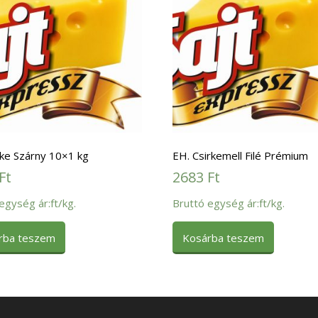
rke Szárny 10×1 kg
EH. Csirkemell Filé Prémium
Ft
2683
Ft
egység ár:ft/kg.
Bruttó egység ár:ft/kg.
rba teszem
Kosárba teszem