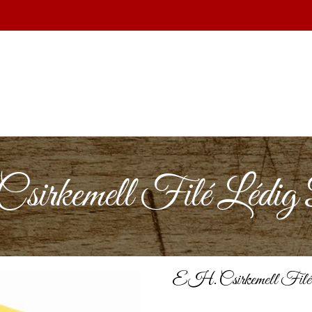
rkemell Filé Lédig 
EH. Csirkemell Filé 