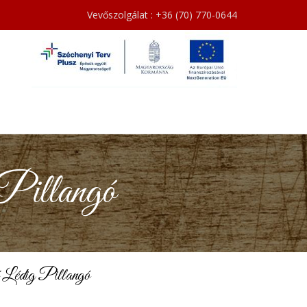
Vevőszolgálat : +36 (70) 770-0644
Pillangó
Lédig Pillangó