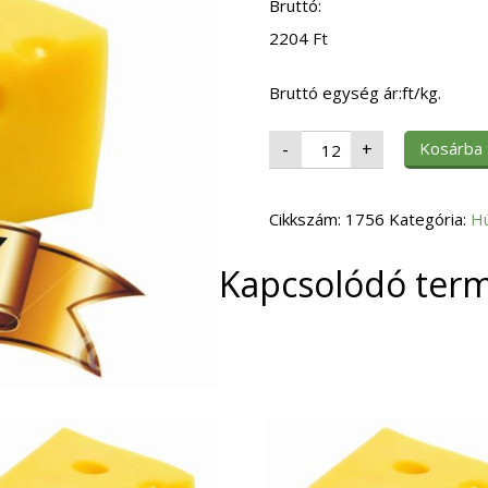
Bruttó:
2204
Ft
Bruttó egység ár:ft/kg.
EH.
Kosárba
-
+
Csirkemell
Filé
Lédig
Pillangó
Cikkszám:
mennyiség
1756
Kategória:
H
Kapcsolódó ter