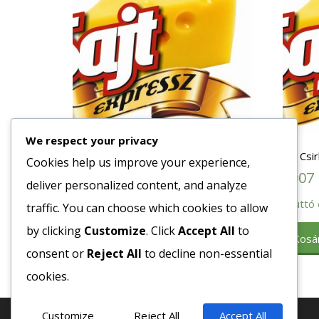
We respect your privacy
Dejó 1kg
Eh. Csi
Cookies help us improve your experience,
1902
Ft
1007
deliver personalized content, and analyze
Bruttó egység ár:ft/kg.
Bruttó 
traffic. You can choose which cookies to allow
by clicking
Customize
. Click
Accept All
to
Kosárba teszem
Kosá
consent or
Reject All
to decline non-essential
cookies.
Customize
Reject All
Accept All