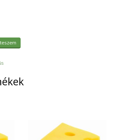
 teszem
ús
mékek