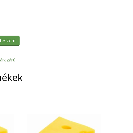
 teszem
árazárú
mékek