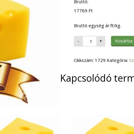
Bruttó:
17769
Ft
Bruttó egység ár:ft/kg.
Élesztő
Kosárba
-
+
szárított
mennyiség
Cikkszám:
1729
Kategória:
Sz
Kapcsolódó ter