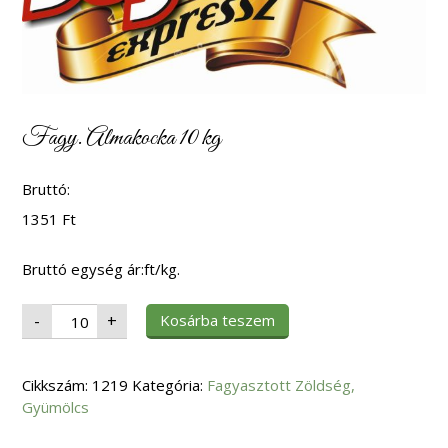
Fagy. Almakocka 10 kg
Bruttó:
1351
Ft
Bruttó egység ár:ft/kg.
Fagy.
Kosárba teszem
-
+
Almakocka
10
kg
mennyiség
Cikkszám:
1219
Kategória:
Fagyasztott Zöldség,
Gyümölcs