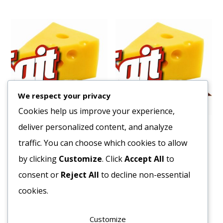
We respect your privacy
Cookies help us improve your experience,
deliver personalized content, and analyze
Fagy. Sárgabarack Felezett
Fagy. Kelbimbó 4×2,5kg
10kg.
traffic. You can choose which cookies to allow
1053
Ft
1764
Ft
by clicking
Customize
. Click
Accept All
to
Bruttó egység ár:ft/kg.
Bruttó egység ár:ft/kg.
consent or
Reject All
to decline non-essential
Kosárba teszem
cookies.
Kosárba teszem
Customize