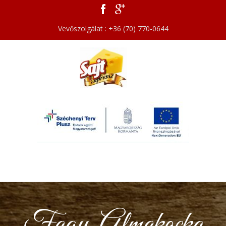
Vevőszolgálat : +36 (70) 770-0644
Fagy. Almakocka