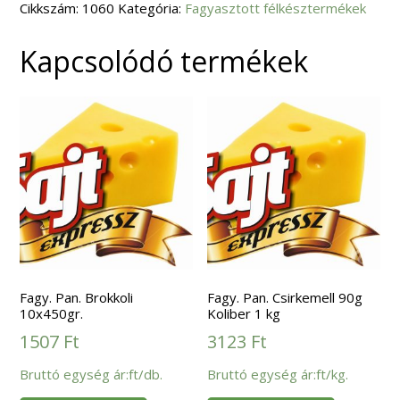
Cikkszám:
x
1060
Kategória:
Fagyasztott félkésztermékek
10
kg
mennyiség
Kapcsolódó termékek
Fagy. Pan. Brokkoli
Fagy. Pan. Csirkemell 90g
10x450gr.
Koliber 1 kg
1507
Ft
3123
Ft
Bruttó egység ár:ft/db.
Bruttó egység ár:ft/kg.