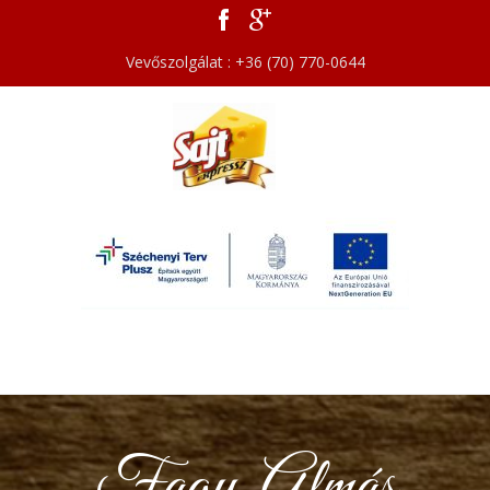
Vevőszolgálat : +36 (70) 770-0644
Fagy. Almás