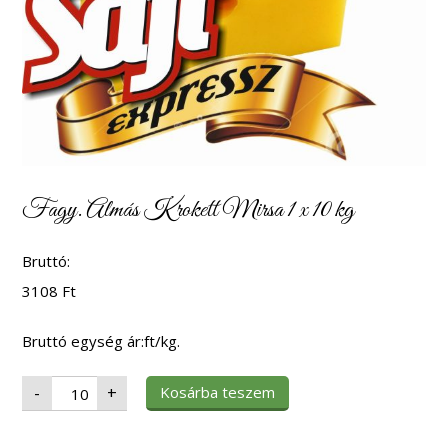
Fagy. Almás Krokett Mirsa 1 x 10 kg
Bruttó:
3108
Ft
Bruttó egység ár:ft/kg.
Fagy.
Kosárba teszem
-
+
Almás
Krokett
Mirsa
1