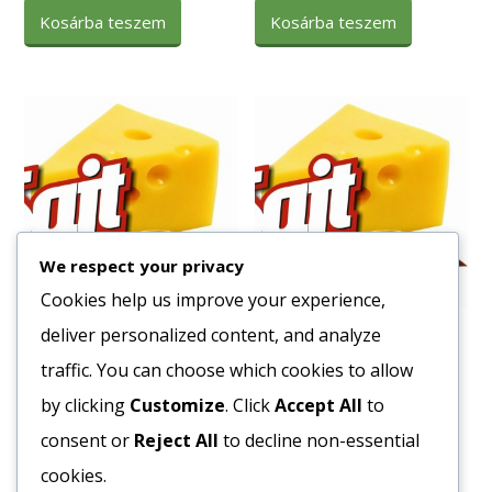
Kosárba teszem
Kosárba teszem
We respect your privacy
Cookies help us improve your experience,
deliver personalized content, and analyze
Fagy. Gyros Hús Nyers
Fagy. Szilvalekváros
(2Kg)
Derelye 1×10 kg
traffic. You can choose which cookies to allow
3260
Ft
1751
Ft
by clicking
Customize
. Click
Accept All
to
Bruttó egység ár:ft/kg.
Bruttó egység ár:ft/kg.
consent or
Reject All
to decline non-essential
cookies.
Kosárba teszem
Kosárba teszem