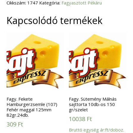
Cikkszám:
20db/#
1747
Kategória:
Fagyasztott Pékáru
mennyiség
Kapcsolódó termékek
Fagy. Fekete
Fagy. Sütemény Málnás
Hamburgerzsemle (107)
sajttorta 10db-os 150
Fehér maggal 125mm
gr/szelet
82gr.24db.
10038
Ft
309
Ft
Bruttó egység ár:ft/doboz.