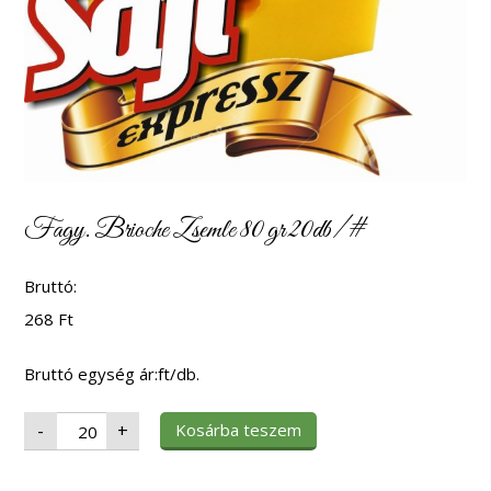
Fagy. Brioche Zsemle 80 gr 20db/#
Bruttó:
268
Ft
Bruttó egység ár:ft/db.
Fagy.
Kosárba teszem
-
+
Brioche
Zsemle
80
gr