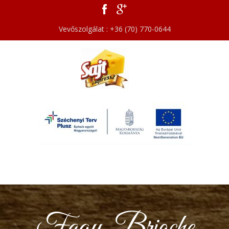
Vevőszolgálat : +36 (70) 770-0644
Fagy. Brioche