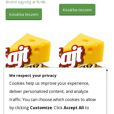
Bruttó egység ár:ft/db.
Kosárba teszem
Kosárba teszem
We respect your privacy
Cookies help us improve your experience,
Fagy. Pita 100g. (10db/cs.)
Fagy. Hamburger Zsemle
deliver personalized content, and analyze
(101) Szezámos 125mm
197
Ft
82g. 24db/ # (200917)
traffic. You can choose which cookies to allow
211
Ft
Bruttó egység ár:ft/db.
by clicking
Customize
. Click
Accept All
to