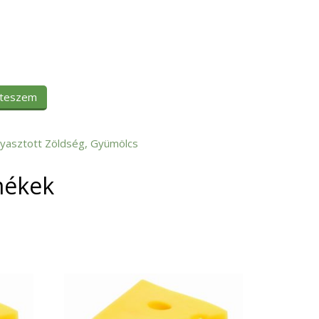
 teszem
yasztott Zöldség, Gyümölcs
mékek