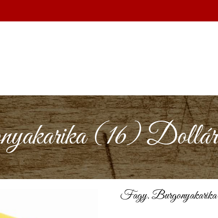
akarika (16) Dollár 
Fagy. Burgonyakarika 