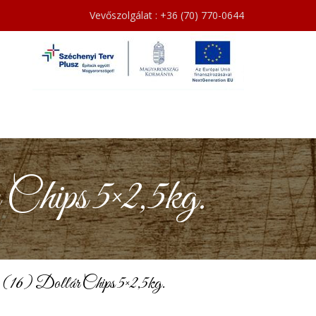
Vevőszolgálat : +36 (70) 770-0644
Chips 5×2,5kg.
(16) Dollár Chips 5×2,5kg.