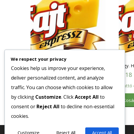
We respect your privacy
Fagy. Bébi Sárgarépa 4×2,5 kg
Fagy. 
Cookies help us improve your experience,
1218
Ft
1218
deliver personalized content, and analyze
Bruttó egység ár:ft/kg.
Bruttó 
traffic. You can choose which cookies to allow
by clicking
Customize
. Click
Accept All
to
Kosárba teszem
Kosá
consent or
Reject All
to decline non-essential
cookies.
Customize
Reject All
Accept All