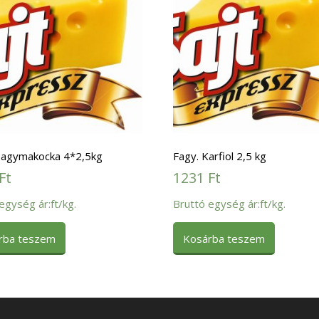
Hagymakocka 4*2,5kg
Fagy. Karfiol 2,5 kg
Ft
1231
Ft
egység ár:ft/kg.
Bruttó egység ár:ft/kg.
rba teszem
Kosárba teszem