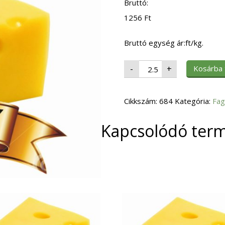
Bruttó:
1256
Ft
Bruttó egység ár:ft/kg.
Fagy.
Kosárba
-
+
Burgonyakarika
(16)
Dollár
Chips
Cikkszám:
5x2,5kg.
684
Kategória:
Fag
mennyiség
Kapcsolódó ter