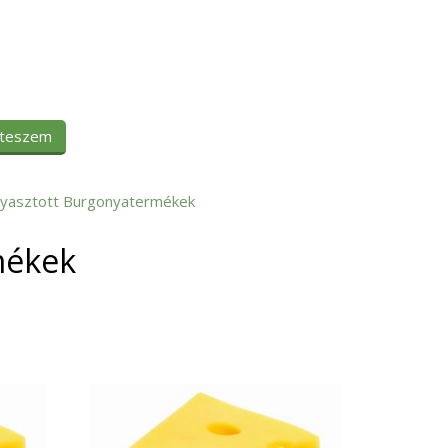
 teszem
yasztott Burgonyatermékek
mékek