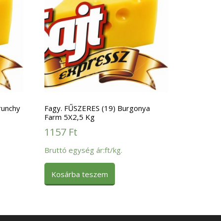
runchy
Fagy. FŰSZERES (19) Burgonya
Farm 5X2,5 Kg
1157
Ft
Bruttó egység ár:ft/kg.
Kosárba teszem