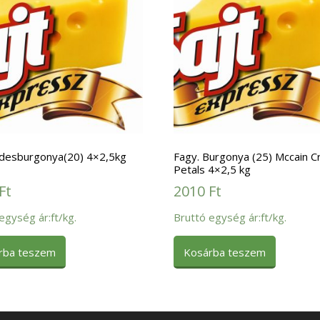
Édesburgonya(20) 4×2,5kg
Fagy. Burgonya (25) Mccain C
Petals 4×2,5 kg
Ft
2010
Ft
egység ár:ft/kg.
Bruttó egység ár:ft/kg.
rba teszem
Kosárba teszem