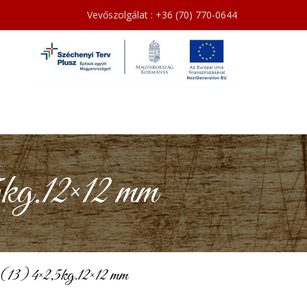
Vevőszolgálat : +36 (70) 770-0644
kg.12×12 mm
13) 4×2,5kg.12×12 mm