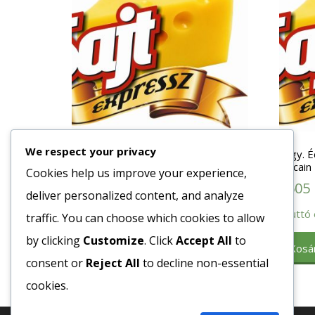
We respect your privacy
Fagy. Hasábburgonya (29) U alakú
Fagy. 
(Fry N Dip) 5X2,5kg Mc Cain
mccain
Cookies help us improve your experience,
1248
Ft
2605
deliver personalized content, and analyze
Bruttó egység ár:ft/kg.
Bruttó 
traffic. You can choose which cookies to allow
by clicking
Customize
. Click
Accept All
to
Kosárba teszem
Kosá
consent or
Reject All
to decline non-essential
cookies.