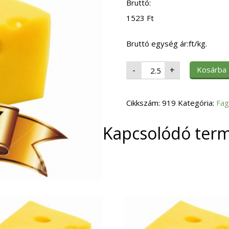
Bruttó:
1523
Ft
Bruttó egység ár:ft/kg.
Fagy.
Kosárba
-
+
Burgonyakocka
(13)
4x2,5kg.12x12
mm
Cikkszám:
mennyiség
919
Kategória:
Fag
Kapcsolódó ter