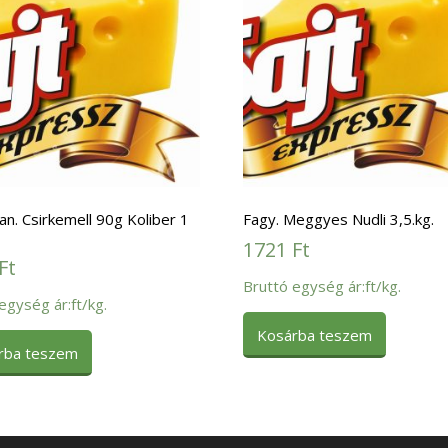
an. Csirkemell 90g Koliber 1
Fagy. Meggyes Nudli 3,5.kg.
1721
Ft
Ft
Bruttó egység ár:ft/kg.
egység ár:ft/kg.
Kosárba teszem
rba teszem