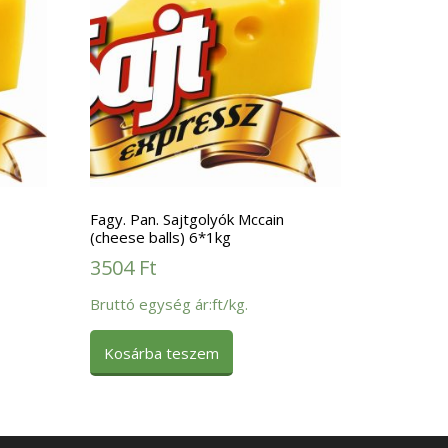
Fagy. Pan. Sajtgolyók Mccain
(cheese balls) 6*1kg
3504
Ft
Bruttó egység ár:ft/kg.
Kosárba teszem