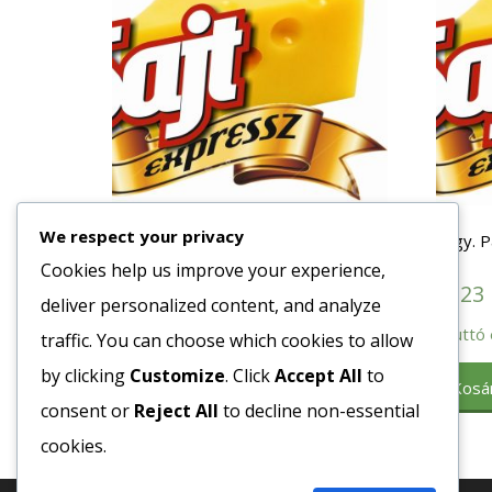
We respect your privacy
Fagy. Pan. Brokkoli 10x450gr.
Fagy. P
kg
Cookies help us improve your experience,
1507
Ft
3123
deliver personalized content, and analyze
Bruttó egység ár:ft/db.
Bruttó 
traffic. You can choose which cookies to allow
Kosárba teszem
by clicking
Customize
. Click
Accept All
to
Kosá
consent or
Reject All
to decline non-essential
cookies.