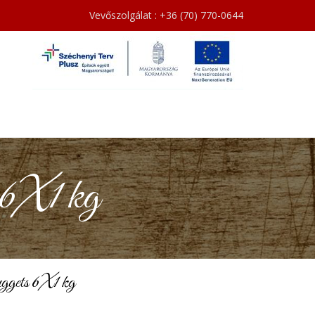
Vevőszolgálat : +36 (70) 770-0644
 6X1 kg
ggets 6X1 kg