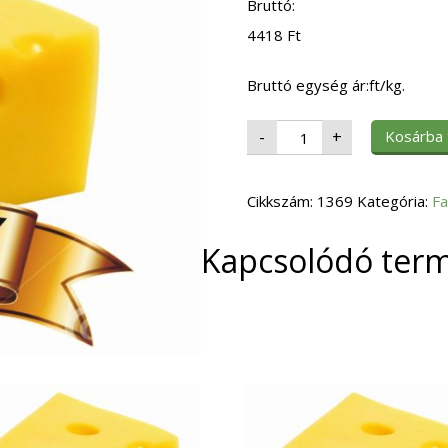
Bruttó:
4418
Ft
Bruttó egység ár:ft/kg.
Fagy.
Kosárba
-
+
Chili
Cheese
Nuggets
6X1
Cikkszám:
kg
1369
Kategória:
Fa
mennyiség
Kapcsolódó ter