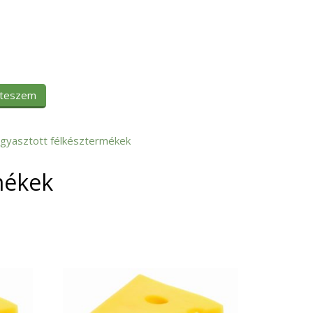
 teszem
gyasztott félkésztermékek
mékek