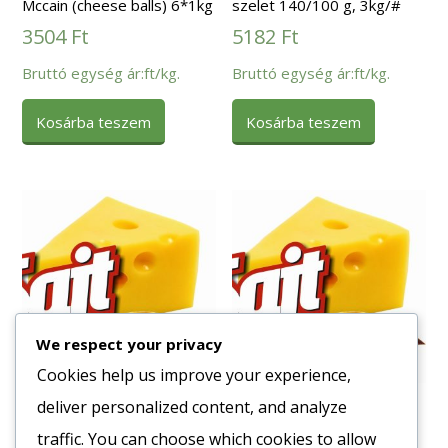
Mccain (cheese balls) 6*1kg
szelet 140/100 g, 3kg/#
3504
Ft
5182
Ft
Bruttó egység ár:ft/kg.
Bruttó egység ár:ft/kg.
Kosárba teszem
Kosárba teszem
We respect your privacy
Cookies help us improve your experience,
deliver personalized content, and analyze
Fagy. Pan. Brokkoli
Fagy. Nádudvari
10x450gr.
Májgombóc 2,5 kg
traffic. You can choose which cookies to allow