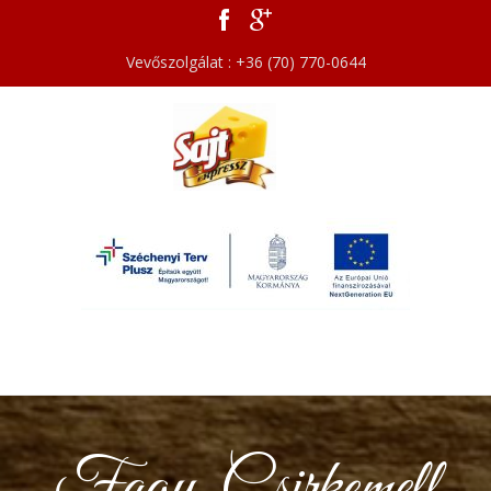
Vevőszolgálat : +36 (70) 770-0644
Fagy. Csirkemell