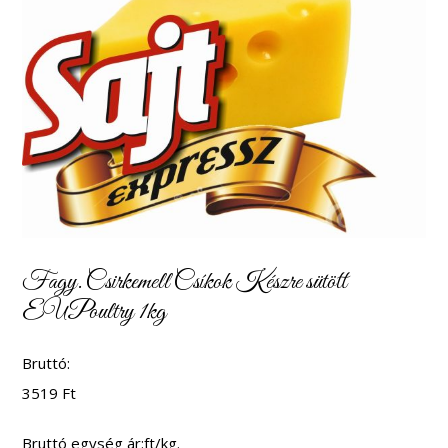
Fagy. Csirkemell Csíkok Készre sütött
EUPoultry 1kg
Bruttó:
3519
Ft
Bruttó egység ár:ft/kg.