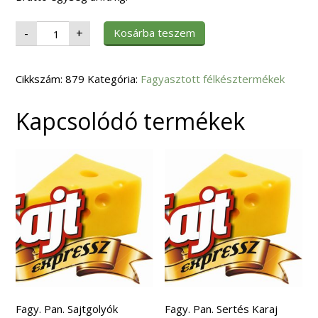
Fagy.
Kosárba teszem
-
+
Csirkemell
Csíkok
Készre
sütött
Cikkszám:
EUPoultry
879
Kategória:
Fagyasztott félkésztermékek
1kg
mennyiség
Kapcsolódó termékek
Fagy. Pan. Sajtgolyók
Fagy. Pan. Sertés Karaj