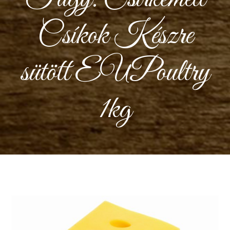
Csíkok Készre
sütött EUPoultry
1kg