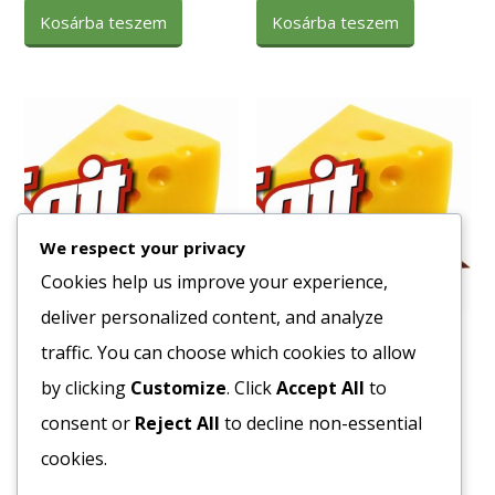
Kosárba teszem
Kosárba teszem
We respect your privacy
Cookies help us improve your experience,
deliver personalized content, and analyze
Fagy. Pulykamell Filé
Fagy. Csirkezúza 20x500g
traffic. You can choose which cookies to allow
4094
Ft
1347
Ft
by clicking
Customize
. Click
Accept All
to
Bruttó egység ár:ft/kg.
Bruttó egység ár:ft/kg.
consent or
Reject All
to decline non-essential
cookies.
Kosárba teszem
Kosárba teszem