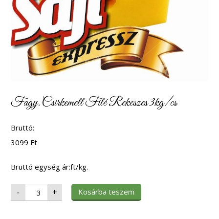
Fagy. Csirkemell Filé Rekeszes 3kg/cs
Bruttó:
3099
Ft
Bruttó egység ár:ft/kg.
Fagy.
Kosárba teszem
-
+
Csirkemell
Filé
Rekeszes
3kg/cs