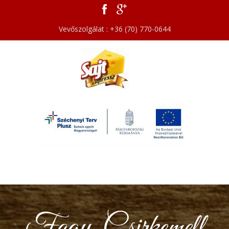
Vevőszolgálat : +36 (70) 770-0644
Fagy. Csirkemell