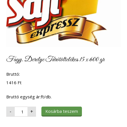
Fagy. Derelye Túrótöltelékes 15 x 600 gr
Bruttó:
1416
Ft
Bruttó egység ár:ft/db.
Fagy.
Kosárba teszem
-
+
Derelye
Túrótöltelékes
15
x