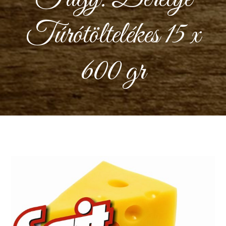
Túrótöltelékes 15 x
600 gr