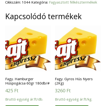
Cikkszám:
600
1044
Kategória:
Fagyasztott félkésztermékek
gr
mennyiség
Kapcsolódó termékek
Fagy. Hamburger
Fagy. Gyros Hús Nyers
Húspogácsa 60gr 180db/#
(2Kg)
425
Ft
3260
Ft
Bruttó egység ár:ft/db.
Bruttó egység ár:ft/kg.