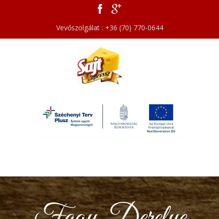
Vevőszolgálat : +36 (70) 770-0644
Fagy. Derelye