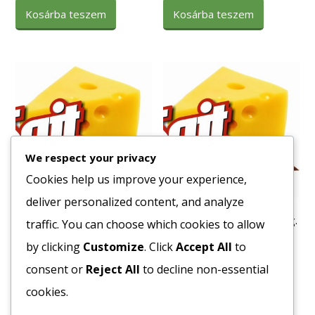
Kosárba teszem
Kosárba teszem
We respect your privacy
Cookies help us improve your experience,
deliver personalized content, and analyze
Fagy. Szilvás Gombóc
Fagy. Meggyes Nudli 3,5.kg.
traffic. You can choose which cookies to allow
2285
Ft
1721
Ft
by clicking
Customize
. Click
Accept All
to
Bruttó egység ár:ft/kg.
Bruttó egység ár:ft/kg.
consent or
Reject All
to decline non-essential
cookies.
Kosárba teszem
Kosárba teszem