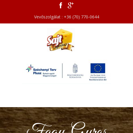
Vevőszolgálat : +36 (70) 770-0644
Fagy. Gyros