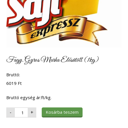
Fagy. Gyros Marha Elősütött (1kg)
Bruttó:
6019
Ft
Bruttó egység ár:ft/kg.
Fagy.
Kosárba teszem
-
+
Gyros
Marha
Elősütött
(1kg)