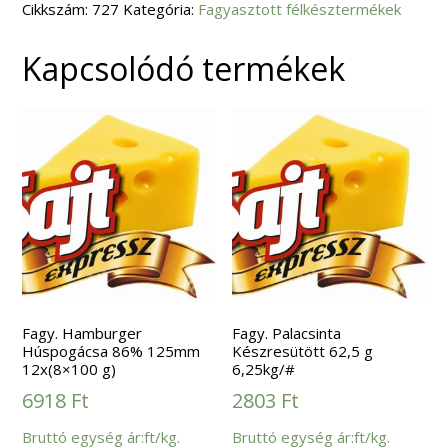
Cikkszám:
mennyiség
727
Kategória:
Fagyasztott félkésztermékek
Kapcsolódó termékek
Fagy. Hamburger
Fagy. Palacsinta
Húspogácsa 86% 125mm
Készresütött 62,5 g
12x(8×100 g)
6,25kg/#
6918
Ft
2803
Ft
Bruttó egység ár:ft/kg.
Bruttó egység ár:ft/kg.