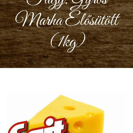
Marha Elősütött
(1kg)