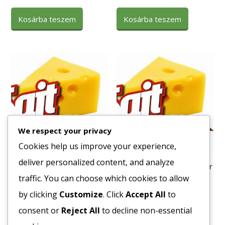
Kosárba teszem
Kosárba teszem
We respect your privacy
Cookies help us improve your experience,
deliver personalized content, and analyze
Fagy. Pan. Sajtgolyók
Fagy. Pan. Csirkemell Valdor
Mccain (cheese balls) 6*1kg
4×2,5kg.
traffic. You can choose which cookies to allow
3504
Ft
4571
Ft
by clicking
Customize
. Click
Accept All
to
Bruttó egység ár:ft/kg.
Bruttó egység ár:ft/kg.
consent or
Reject All
to decline non-essential