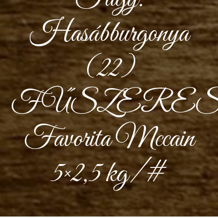
Hasábburgonya
(22)
FŰSZERE
Favorita Mccain
5×2,5 kg/#