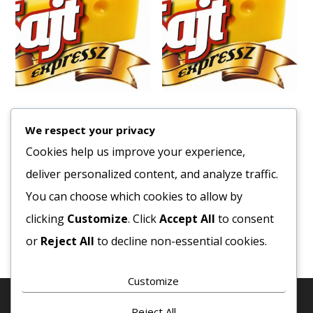
Fagy. Burgonyakocka (13)
Fagy. Hasábburgonya (34)
4×2,5kg.12×12 mm
Star Coated HÉJAS Mccain
We respect your privacy
5X2,5 kg
1523
Ft
Cookies help us improve your experience,
1035
Ft
deliver personalized content, and analyze traffic.
Bruttó egység ár:ft/kg.
Bruttó egység ár:ft/kg.
You can choose which cookies to allow by
Kosárba teszem
clicking
Customize
. Click
Accept All
to consent
Kosárba teszem
or
Reject All
to decline non-essential cookies.
Customize
Reject All