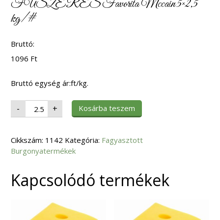
FŰSZERES Favorita Mccain 5×2,5
kg/#
Bruttó:
1096
Ft
Bruttó egység ár:ft/kg.
Fagy.
Kosárba teszem
-
+
Hasábburgonya
(22)
FŰSZERES
Favorita
Cikkszám:
Mccain
1142
Kategória:
Fagyasztott
5x2,5
Burgonyatermékek
kg/#
mennyiség
Kapcsolódó termékek