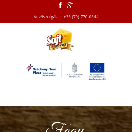
Vevőszolgálat : +36 (70) 770-0644
Fagy.