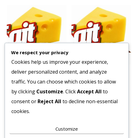
We respect your privacy
Cookies help us improve your experience,
deliver personalized content, and analyze
Fagy. Csirkecomb szórtás
Fagy. Marha darálthús
200 g 1x12kg
traffic. You can choose which cookies to allow
5140
Ft
1788
Ft
by clicking
Customize
. Click
Accept All
to
Bruttó egység ár:ft/kg.
Bruttó egység ár:ft/kg.
consent or
Reject All
to decline non-essential
Kosárba teszem
cookies.
Kosárba teszem
Customize