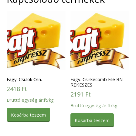
Fagy. Csülök Csn.
Fagy. Csirkecomb Filé BN.
REKESZES
2418
Ft
2191
Ft
Bruttó egység ár:ft/kg.
Bruttó egység ár:ft/kg.
Kosárba teszem
Kosárba teszem