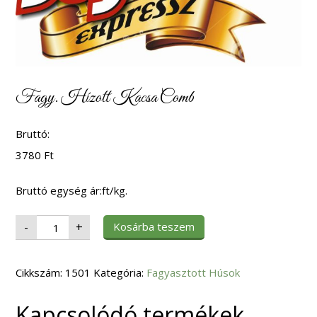
Fagy. Hízott Kacsa Comb
Bruttó:
3780
Ft
Bruttó egység ár:ft/kg.
Fagy.
Kosárba teszem
-
+
Hízott
Kacsa
Comb
mennyiség
Cikkszám:
1501
Kategória:
Fagyasztott Húsok
Kapcsolódó termékek