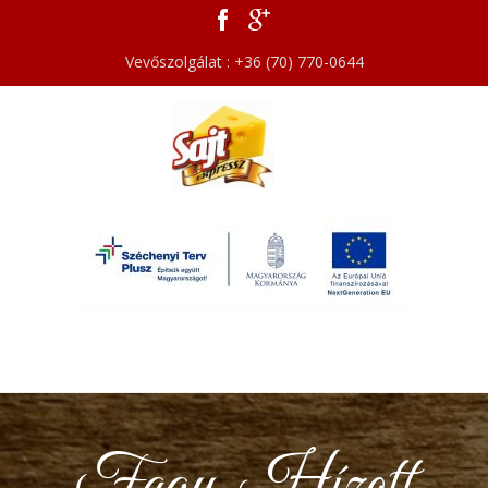
Vevőszolgálat : +36 (70) 770-0644
Fagy. Hízott