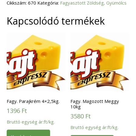
Cikkszám:
670
Kategória:
Fagyasztott Zöldség, Gyümölcs
Kapcsolódó termékek
Fagy. Parajkrém 4×2,5kg.
Fagy. Magozott Meggy
10kg
1396
Ft
3580
Ft
Bruttó egység ár:ft/kg.
Bruttó egység ár:ft/kg.