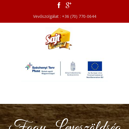
Vevőszolgálat : +36 (70) 770-0644
Fagy. Leveszöldség