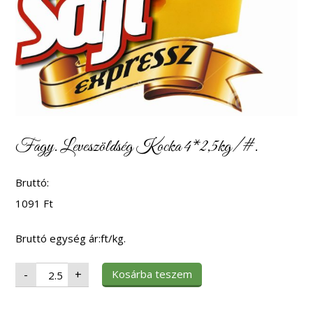
Fagy. Leveszöldség Kocka 4*2,5kg/#.
Bruttó:
1091
Ft
Bruttó egység ár:ft/kg.
Fagy.
Kosárba teszem
-
+
Leveszöldség
Kocka
4*2,5kg/#.
mennyiség