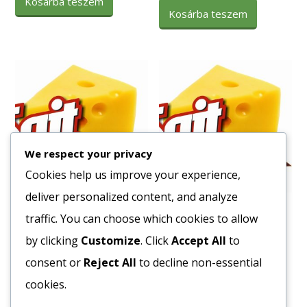
Kosárba teszem
Kosárba teszem
We respect your privacy
Cookies help us improve your experience,
deliver personalized content, and analyze
Fagy. Kapor 10×1 kg.
Fagy. Pan. Brokkoli 2,5kg
traffic. You can choose which cookies to allow
2348
Ft
2831
Ft
by clicking
Customize
. Click
Accept All
to
Bruttó egység ár:ft/kg.
Bruttó egység ár:ft/kg.
consent or
Reject All
to decline non-essential
cookies.
Kosárba teszem
Kosárba teszem