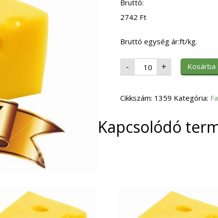
Bruttó:
2742
Ft
Bruttó egység ár:ft/kg.
Fagy.
Kosárba
-
+
Mangó
Kocka
10kg
mennyiség
Cikkszám:
1359
Kategória:
Fa
Kapcsolódó ter