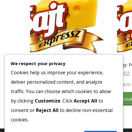
We respect your privacy
Fagy. Ceruzabab Zsenge 4×2,5 kg
Fagy. F
Cookies help us improve your experience,
1116
Ft
1802
deliver personalized content, and analyze
Bruttó egység ár:ft/kg.
Bruttó 
traffic. You can choose which cookies to allow
Kosárba teszem
Kosá
by clicking
Customize
. Click
Accept All
to
consent or
Reject All
to decline non-essential
cookies.