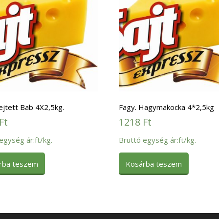
ejtett Bab 4X2,5kg.
Fagy. Hagymakocka 4*2,5kg
Ft
1218
Ft
egység ár:ft/kg.
Bruttó egység ár:ft/kg.
rba teszem
Kosárba teszem