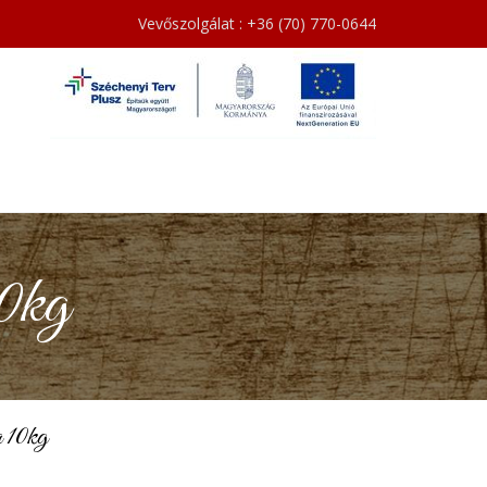
Vevőszolgálat : +36 (70) 770-0644
0kg
10kg