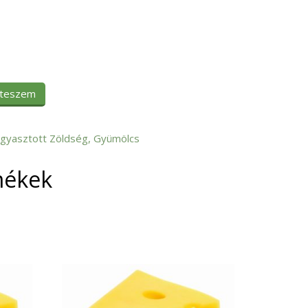
 teszem
gyasztott Zöldség, Gyümölcs
mékek