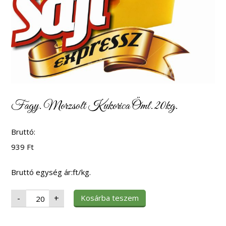
Fagy. Morzsolt Kukorica Öml. 20kg.
Bruttó:
939
Ft
Bruttó egység ár:ft/kg.
Fagy.
Kosárba teszem
-
+
Morzsolt
Kukorica
Öml.
20kg.