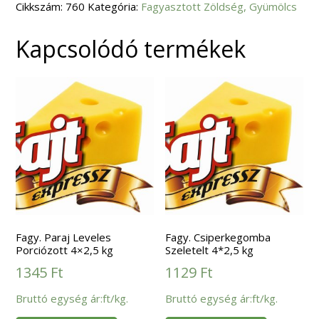
Cikkszám:
mennyiség
760
Kategória:
Fagyasztott Zöldség, Gyümölcs
Kapcsolódó termékek
Fagy. Paraj Leveles
Fagy. Csiperkegomba
Porciózott 4×2,5 kg
Szeletelt 4*2,5 kg
1345
Ft
1129
Ft
Bruttó egység ár:ft/kg.
Bruttó egység ár:ft/kg.