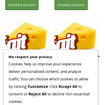
Kosárba teszem
Kosárba teszem
We respect your privacy
Cookies help us improve your experience,
deliver personalized content, and analyze
Fagy. Gyümölcsleves
Fagy. Pan. Brokkoli 2,5kg
Keverék 4X2,5kg
traffic. You can choose which cookies to allow
2831
Ft
1980
Ft
by clicking
Customize
. Click
Accept All
to
Bruttó egység ár:ft/kg.
Bruttó egység ár:ft/kg.
consent or
Reject All
to decline non-essential
Kosárba teszem
cookies.
Kosárba teszem