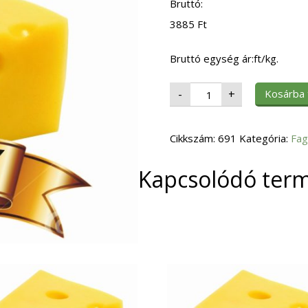
Bruttó:
3885
Ft
Bruttó egység ár:ft/kg.
Fagy.
Kosárba
-
+
Pan.
Csirkeszárny
Koliber
1
Cikkszám:
kg
691
Kategória:
Fag
mennyiség
Kapcsolódó ter