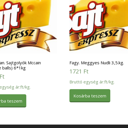
an. Sajtgolyók Mccain
Fagy. Meggyes Nudli 3,5.kg.
 balls) 6*1kg
1721
Ft
Ft
Bruttó egység ár:ft/kg.
egység ár:ft/kg.
Kosárba teszem
rba teszem