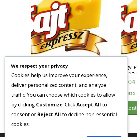
We respect your privacy
Fagy. Derelye Túrótöltelékes 1×10
Fagy. P
kg
(cheese
Cookies help us improve your experience,
1782
Ft
3504
deliver personalized content, and analyze
Bruttó egység ár:ft/kg.
Bruttó 
traffic. You can choose which cookies to allow
by clicking
Customize
. Click
Accept All
to
Kosárba teszem
Kosá
consent or
Reject All
to decline non-essential
cookies.