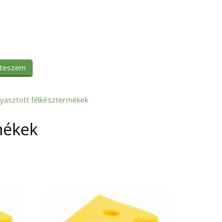
 teszem
yasztott félkésztermékek
mékek