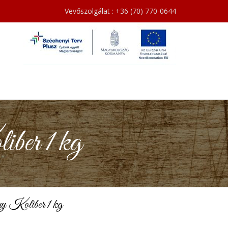
Vevőszolgálat : +36 (70) 770-0644
ber 1 kg
y Koliber 1 kg