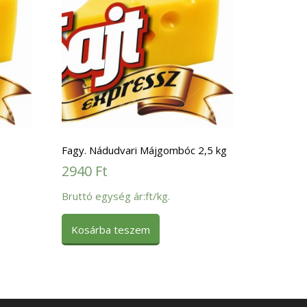
Fagy. Nádudvari Májgombóc 2,5 kg
2940
Ft
Bruttó egység ár:ft/kg.
Kosárba teszem