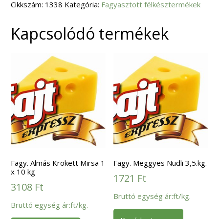
Cikkszám:
x
1338
Kategória:
Fagyasztott félkésztermékek
2,5
kg
mennyiség
Kapcsolódó termékek
Fagy. Almás Krokett Mirsa 1
Fagy. Meggyes Nudli 3,5.kg.
x 10 kg
1721
Ft
3108
Ft
Bruttó egység ár:ft/kg.
Bruttó egység ár:ft/kg.