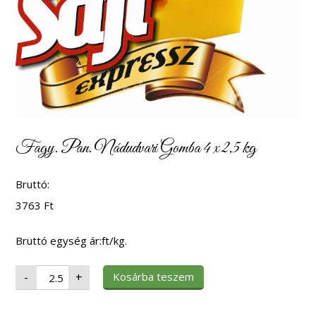
Fagy. Pan. Nádudvari Gomba 4 x 2,5 kg
Bruttó:
3763
Ft
Bruttó egység ár:ft/kg.
Fagy.
Kosárba teszem
-
+
Pan.
Nádudvari
Gomba
4