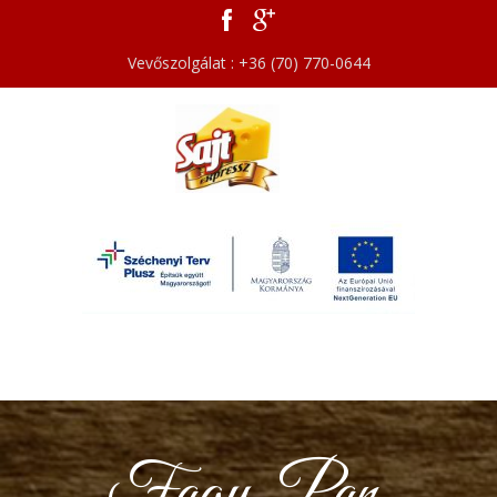
Vevőszolgálat : +36 (70) 770-0644
Fagy. Pan.