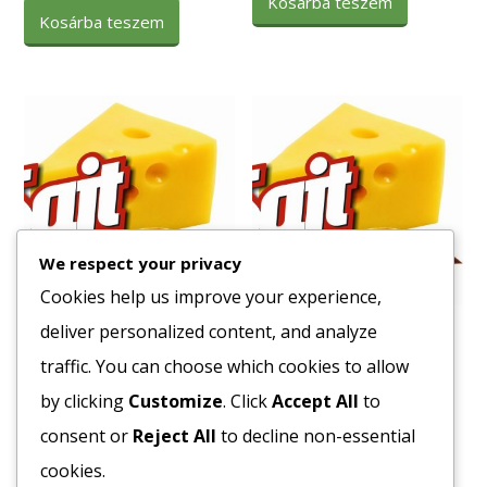
Kosárba teszem
Kosárba teszem
We respect your privacy
Cookies help us improve your experience,
deliver personalized content, and analyze
Fagy. Csirke Nuggets Mc
Fagy. Sertéscsülök kocka
1kg (20g/db)
fött füstölt 1000g
traffic. You can choose which cookies to allow
3047
Ft
3641
Ft
by clicking
Customize
. Click
Accept All
to
Bruttó egység ár:ft/kg.
Bruttó egység ár:ft/kg.
consent or
Reject All
to decline non-essential
cookies.
Kosárba teszem
Kosárba teszem