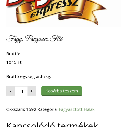
Fagy. Pangasius Filé
Bruttó:
1045
Ft
Bruttó egység ár:ft/kg.
Fagy.
Kosárba teszem
-
+
Pangasius
Filé
mennyiség
Cikkszám:
1592
Kategória:
Fagyasztott Halak
Kapcsolódó termékek