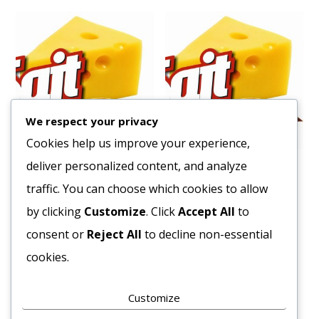
We respect your privacy
Cookies help us improve your experience,
deliver personalized content, and analyze
Fagy. Pangasius Filé White
Fagy. Tilápiafilé
170gr-220 g 20%
traffic. You can choose which cookies to allow
3829
Ft
1965
Ft
by clicking
Customize
. Click
Accept All
to
Bruttó egység ár:ft/kg.
Bruttó egység ár:ft/kg.
consent or
Reject All
to decline non-essential
Kosárba teszem
cookies.
Kosárba teszem
Customize