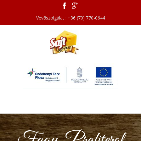
Vevőszolgálat : +36 (70) 770-0644
Fagy. Profiterol