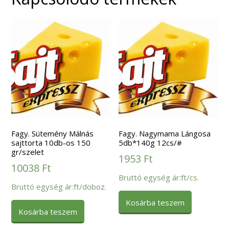
Fagy. Sütemény Málnás
Fagy. Nagymama Lángosa
sajttorta 10db-os 150
5db*140g 12cs/#
gr/szelet
1953
Ft
10038
Ft
Bruttó egység ár:ft/cs.
Bruttó egység ár:ft/doboz.
Kosárba teszem
Kosárba teszem