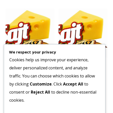
We respect your privacy
Cookies help us improve your experience,
Fagy. Sütemény Málnás
Fagy. Sütemény Baklava
deliver personalized content, and analyze
Csészetorta 9 db-os
Piszt. Tégla 21 szelet
175gr/db
95gr/szelet
traffic. You can choose which cookies to allow
12091
Ft
16778
Ft
by clicking
Customize
. Click
Accept All
to
Bruttó egység ár:ft/doboz.
Bruttó egység ár:ft/doboz.
consent or
Reject All
to decline non-essential
cookies.
Kosárba teszem
Kosárba teszem