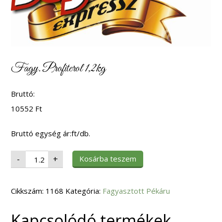
Fagy. Profiterol 1,2kg
Bruttó:
10552
Ft
Bruttó egység ár:ft/db.
Fagy.
Kosárba teszem
-
+
Profiterol
1,2kg
mennyiség
Cikkszám:
1168
Kategória:
Fagyasztott Pékáru
Kapcsolódó termékek