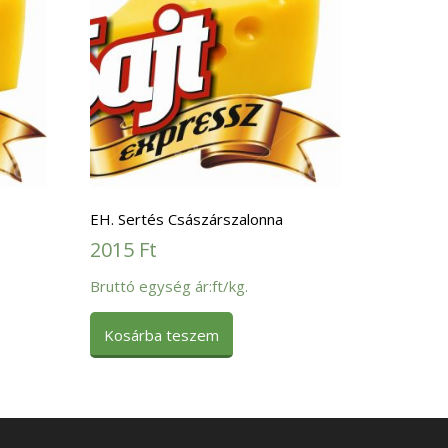
EH. Sertés Császárszalonna
2015
Ft
Bruttó egység ár:ft/kg.
Kosárba teszem