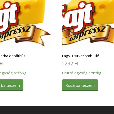
arha darálthús
Fagy. Csirkecomb Filé
Ft
2292
Ft
egység ár:ft/kg.
Bruttó egység ár:ft/kg.
rba teszem
Kosárba teszem