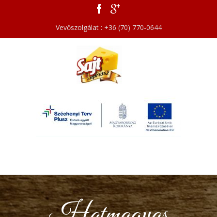
Vevőszolgálat : +36 (70) 770-0644
Hatmagvas