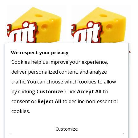
We respect your privacy
Cookies help us improve your experience,
deliver personalized content, and analyze
Forma Leválasztó Spray
Gomba Szeletelt Üveges
350/170 g
traffic. You can choose which cookies to allow
3306
Ft
502
Ft
by clicking
Customize
. Click
Accept All
to
Bruttó egység ár:ft/db.
Bruttó egység ár:ft/db.
consent or
Reject All
to decline non-essential
Kosárba teszem
cookies.
Kosárba teszem
Customize