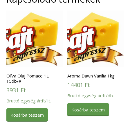
Olíva Olaj Pomace 1L
Aroma Dawn Vanília 1kg
15db/#
14401
Ft
3931
Ft
Bruttó egység ár:ft/db.
Bruttó egység ár:ft/lit.
Kosárba teszem
Kosárba teszem