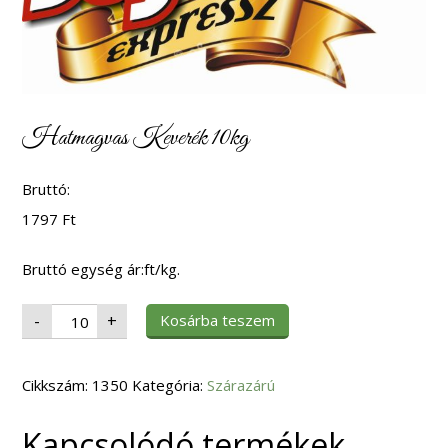
Hatmagvas Keverék 10kg
Bruttó:
1797
Ft
Bruttó egység ár:ft/kg.
Hatmagvas
Kosárba teszem
-
+
Keverék
10kg
mennyiség
Cikkszám:
1350
Kategória:
Szárazárú
Kapcsolódó termékek