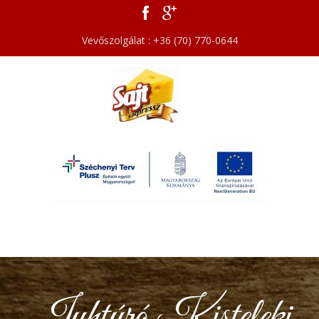
Vevőszolgálat : +36 (70) 770-0644
Juhtúró Kisteleki