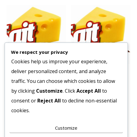
We respect your privacy
Cookies help us improve your experience,
deliver personalized content, and analyze
Sajt Cheddar Szeletelt
Sajt Reszelt Trappista
1,033 kg 84 szelet MLK
2/1kg
traffic. You can choose which cookies to allow
4530
Ft
4204
Ft
by clicking
Customize
. Click
Accept All
to
Bruttó egység ár:ft/db.
Bruttó egység ár:ft/kg.
consent or
Reject All
to decline non-essential
cookies.
Kosárba teszem
Kosárba teszem
Customize