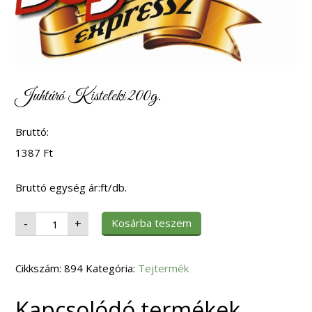
Juhtúró Kisteleki 200g.
Bruttó:
1387
Ft
Bruttó egység ár:ft/db.
Juhtúró
Kosárba teszem
-
+
Kisteleki
200g.
mennyiség
Cikkszám:
894
Kategória:
Tejtermék
Kapcsolódó termékek