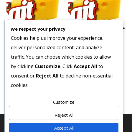
We respect your privacy
Cookies help us improve your experience,
deliver personalized content, and analyze
Szarvasgomba krém 580g
Lecsó Natúr Üveges 680g.
(8/#)
traffic. You can choose which cookies to allow
7283
Ft
959
Ft
by clicking
Customize
. Click
Accept All
to
Bruttó egység ár:ft/db.
Bruttó egység ár:ft/db.
consent or
Reject All
to decline non-essential
Kosárba teszem
cookies.
Kosárba teszem
Customize
Reject All
Accept All
© 2020 COPYRIGHT - MINDEN JOG FENTTARVA! · SAJT-