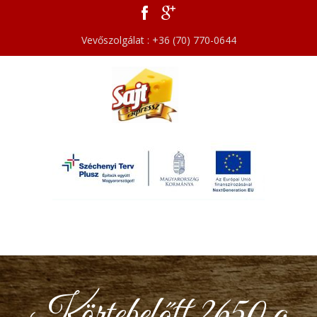
Vevőszolgálat : +36 (70) 770-0644
Körtebefőtt 2650 g