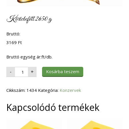
Körtebefőtt 2650 g
Bruttó:
3169
Ft
Bruttó egység ár:ft/db.
Körtebefőtt
Kosárba teszem
-
+
2650
g
mennyiség
Cikkszám:
1434
Kategória:
Konzervek
Kapcsolódó termékek