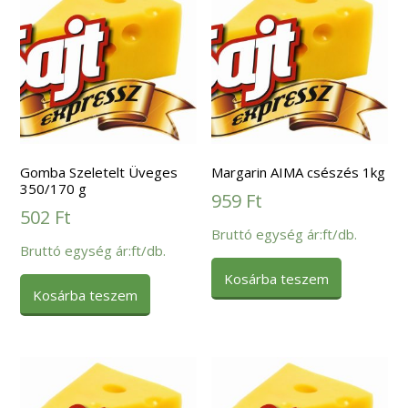
Gomba Szeletelt Üveges
Margarin AIMA csészés 1kg
350/170 g
959
Ft
502
Ft
Bruttó egység ár:ft/db.
Bruttó egység ár:ft/db.
Kosárba teszem
Kosárba teszem