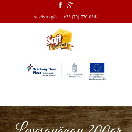
Vevőszolgálat : +36 (70) 770-0644
Levesgyöngy 200gr