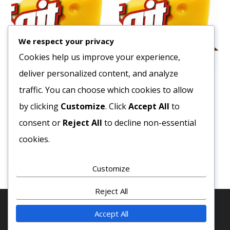
We respect your privacy
Cookies help us improve your experience,
deliver personalized content, and analyze
Pálmazsír
Olasz Rizs Arborio 1/1
traffic. You can choose which cookies to allow
1447
Ft
2910
Ft
by clicking
Customize
. Click
Accept All
to
Bruttó egység ár:ft/kg.
Bruttó egység ár:ft/kg.
consent or
Reject All
to decline non-essential
cookies.
Kosárba teszem
Kosárba teszem
Customize
Reject All
Accept All
© 2020 COPYRIGHT - MINDEN JOG FENTTARVA! · SAJT-
EXPRESSZ KFT. ·