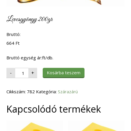
Levesgyöngy 200gr
Bruttó:
664
Ft
Bruttó egység ár:ft/db.
Levesgyöngy
Kosárba teszem
-
+
200gr
mennyiség
Cikkszám:
782
Kategória:
Szárazárú
Kapcsolódó termékek