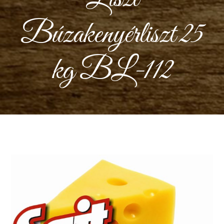
Búzakenyérliszt 25
kg BL-112