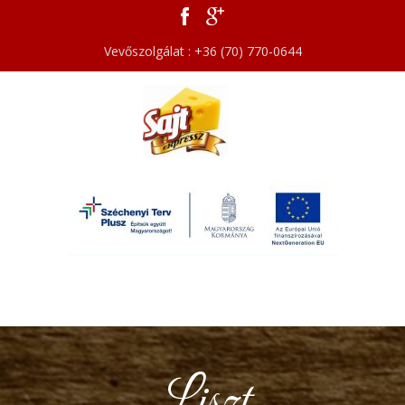
Vevőszolgálat : +36 (70) 770-0644
Liszt