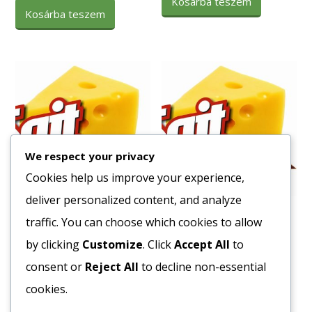
Kosárba teszem
Kosárba teszem
We respect your privacy
Cookies help us improve your experience,
deliver personalized content, and analyze
Olasz Rizs Arborio 1/1
Lenmag 1kg
traffic. You can choose which cookies to allow
2910
Ft
944
Ft
by clicking
Customize
. Click
Accept All
to
Bruttó egység ár:ft/kg.
Bruttó egység ár:ft/kg.
consent or
Reject All
to decline non-essential
cookies.
Kosárba teszem
Kosárba teszem