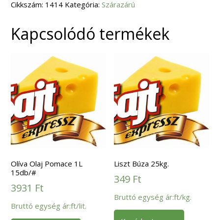
Cikkszám:
112
1414
Kategória:
Szárazárú
mennyiség
Kapcsolódó termékek
Olíva Olaj Pomace 1L
Liszt Búza 25kg.
15db/#
349
Ft
3931
Ft
Bruttó egység ár:ft/kg.
Bruttó egység ár:ft/lit.