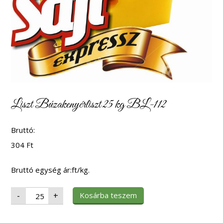
Liszt Búzakenyérliszt 25 kg BL-112
Bruttó:
304
Ft
Bruttó egység ár:ft/kg.
Liszt
Kosárba teszem
-
+
Búzakenyérliszt
25
kg
BL-