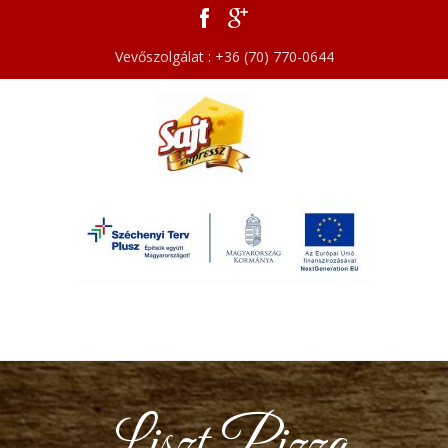
Vevőszolgálat : +36 (70) 770-0644
Liszt Pizza