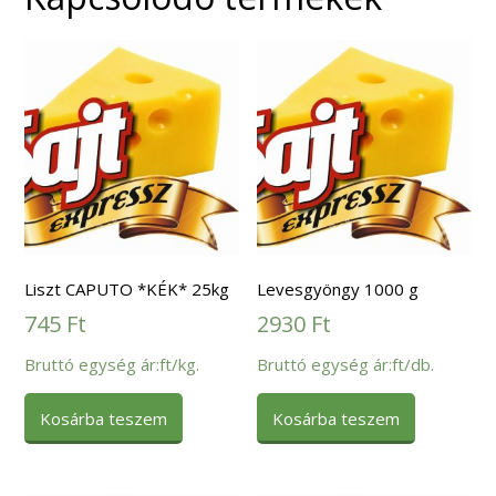
Liszt CAPUTO *KÉK* 25kg
Levesgyöngy 1000 g
745
Ft
2930
Ft
Bruttó egység ár:ft/kg.
Bruttó egység ár:ft/db.
Kosárba teszem
Kosárba teszem