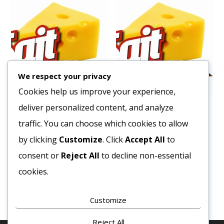
We respect your privacy
Cookies help us improve your experience,
deliver personalized content, and analyze
Aroma Dawn Vanília 1kg
Olasz Spolverizza Liszt 10
kg
traffic. You can choose which cookies to allow
14401
Ft
928
Ft
by clicking
Customize
. Click
Accept All
to
Bruttó egység ár:ft/db.
Bruttó egység ár:ft/kg.
consent or
Reject All
to decline non-essential
Kosárba teszem
cookies.
Kosárba teszem
Customize
Reject All