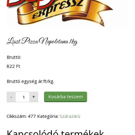
Liszt Pizza Napoletana 1kg
Bruttó:
822
Ft
Bruttó egység ár:ft/kg.
Liszt
Kosárba teszem
-
+
Pizza
Napoletana
1kg
mennyiség
Cikkszám:
477
Kategória:
Szárazárú
Kapcsolódó termékek