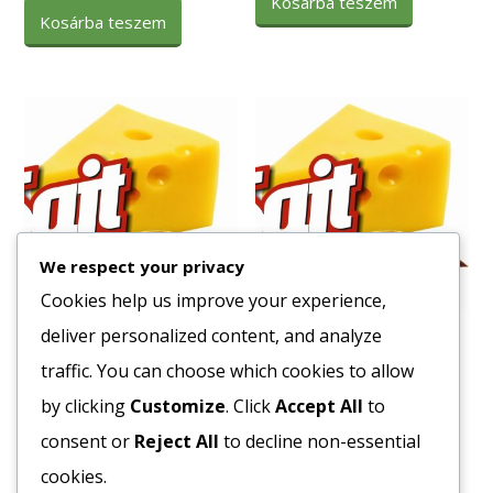
Kosárba teszem
Kosárba teszem
We respect your privacy
Cookies help us improve your experience,
deliver personalized content, and analyze
Olasz Liszt Rimacinata 10
Gomba Szeletelt Üveges
kg
350/170 g
traffic. You can choose which cookies to allow
1126
Ft
502
Ft
by clicking
Customize
. Click
Accept All
to
Bruttó egység ár:ft/kg.
Bruttó egység ár:ft/db.
consent or
Reject All
to decline non-essential
cookies.
Kosárba teszem
Kosárba teszem