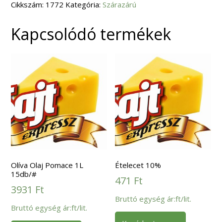
Cikkszám:
mennyiség
1772
Kategória:
Szárazárú
Kapcsolódó termékek
Olíva Olaj Pomace 1L
Ételecet 10%
15db/#
471
Ft
3931
Ft
Bruttó egység ár:ft/lit.
Bruttó egység ár:ft/lit.