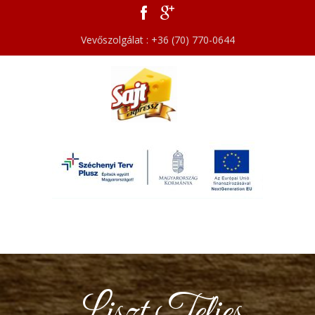
Vevőszolgálat : +36 (70) 770-0644
Liszt Teljes