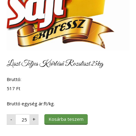
Liszt Teljes Kiőrlésű Rozsliszt 25kg
Bruttó:
517
Ft
Bruttó egység ár:ft/kg.
Liszt
Kosárba teszem
-
+
Teljes
Kiőrlésű
Rozsliszt
25kg