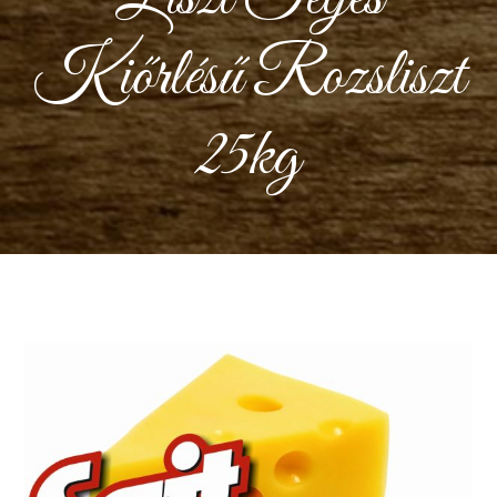
Kiőrlésű Rozsliszt
25kg