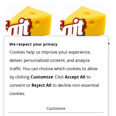
We respect your privacy
Cookies help us improve your experience,
deliver personalized content, and analyze
Ketchup Gasztro 5L Vödrös
Olasz Balzsamecet Krém
500ml
traffic. You can choose which cookies to allow
2793
Ft
2056
Ft
by clicking
Customize
. Click
Accept All
to
Bruttó egység ár:ft/db.
Bruttó egység ár:ft/db.
consent or
Reject All
to decline non-essential
Kosárba teszem
cookies.
Kosárba teszem
Customize