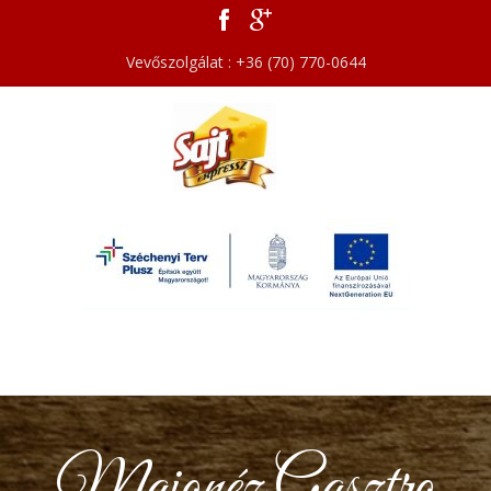
Vevőszolgálat : +36 (70) 770-0644
Majonéz Gasztro