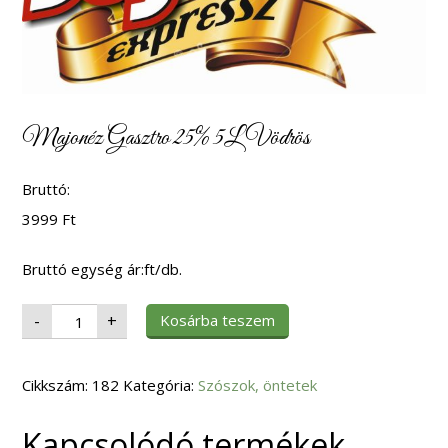
Majonéz Gasztro 25% 5L Vödrös
Bruttó:
3999
Ft
Bruttó egység ár:ft/db.
Majonéz
Kosárba teszem
-
+
Gasztro
25%
5L
Vödrös
Cikkszám:
mennyiség
182
Kategória:
Szószok, öntetek
Kapcsolódó termékek