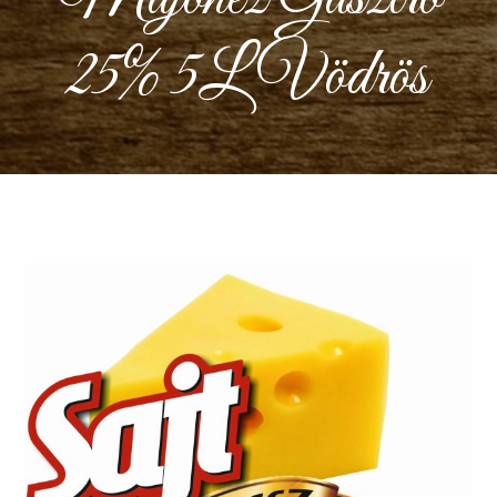
25% 5L Vödrös