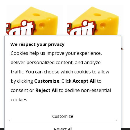
We respect your privacy
Cookies help us improve your experience,
deliver personalized content, and analyze
Mustár Gasztro 5L Vödrös
Knorr Barna Mártás 1kg
traffic. You can choose which cookies to allow
3288
Ft
11797
Ft
by clicking
Customize
. Click
Accept All
to
Bruttó egység ár:ft/db.
Bruttó egység ár:ft/db.
consent or
Reject All
to decline non-essential
cookies.
Kosárba teszem
Kosárba teszem
Customize
Reject All