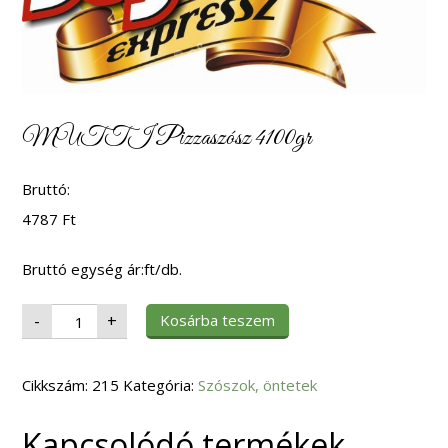
MUTTI Pizzaszósz 4100gr
Bruttó:
4787
Ft
Bruttó egység ár:ft/db.
MUTTI
Kosárba teszem
-
+
Pizzaszósz
4100gr
mennyiség
Cikkszám:
215
Kategória:
Szószok, öntetek
Kapcsolódó termékek