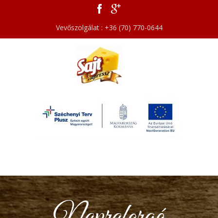
Vevőszolgálat : +36 (70) 770-0644
Napraforgó