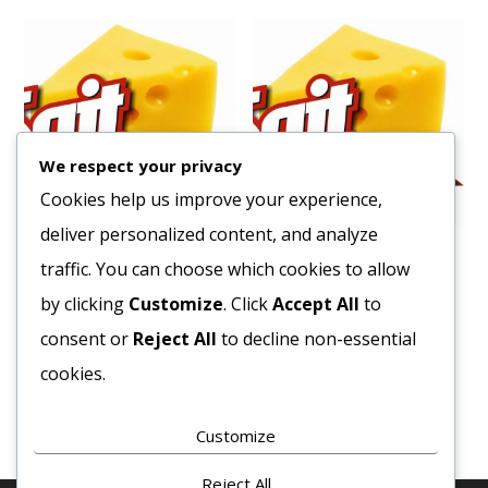
We respect your privacy
Cookies help us improve your experience,
deliver personalized content, and analyze
Aroma Dawn Vanília 1kg
Liszt BL- 55 1kg.
traffic. You can choose which cookies to allow
14401
Ft
380
Ft
by clicking
Customize
. Click
Accept All
to
Bruttó egység ár:ft/db.
Bruttó egység ár:ft/kg.
consent or
Reject All
to decline non-essential
cookies.
Kosárba teszem
Kosárba teszem
Customize
Reject All