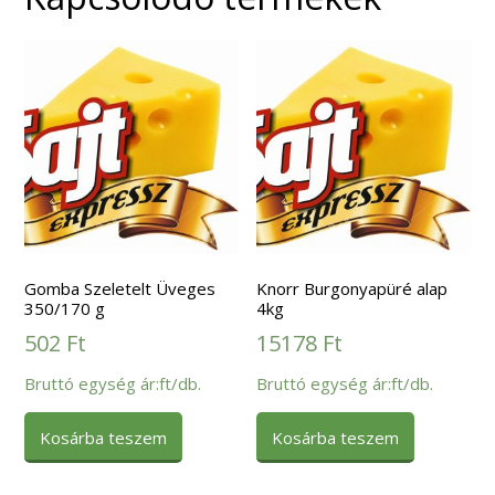
Gomba Szeletelt Üveges
Knorr Burgonyapüré alap
350/170 g
4kg
502
Ft
15178
Ft
Bruttó egység ár:ft/db.
Bruttó egység ár:ft/db.
Kosárba teszem
Kosárba teszem