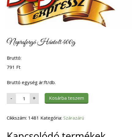
Napraforgó Hántolt 400g
Bruttó:
791
Ft
Bruttó egység ár:ft/db.
Napraforgó
Kosárba teszem
-
+
Hántolt
400g
mennyiség
Cikkszám:
1481
Kategória:
Szárazárú
Kapcsolódó termékek