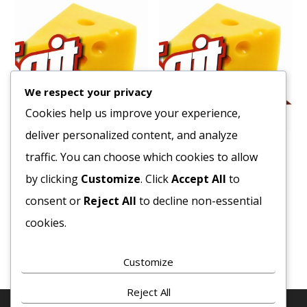
We respect your privacy
Cookies help us improve your experience,
deliver personalized content, and analyze
Knorr Barna Mártás 1kg
Sajtszósz Cheddar 3/1
traffic. You can choose which cookies to allow
11797
Ft
10616
Ft
by clicking
Customize
. Click
Accept All
to
Bruttó egység ár:ft/db.
Bruttó egység ár:ft/db.
consent or
Reject All
to decline non-essential
cookies.
Kosárba teszem
Kosárba teszem
Customize
Reject All