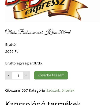
Olasz Balzsamecet Krém 500ml
Bruttó:
2056
Ft
Bruttó egység ár:ft/db.
Olasz
Kosárba teszem
-
+
Balzsamecet
Krém
500ml
mennyiség
Cikkszám:
567
Kategória:
Szószok, öntetek
Kapcsolódó termékek