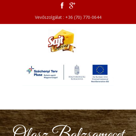
Vevőszolgálat : +36 (70) 770-0644
Olasz Balzsamecet