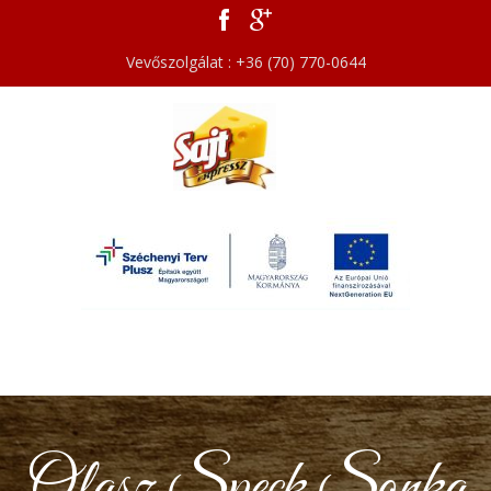
Vevőszolgálat : +36 (70) 770-0644
Olasz Speck Sonka