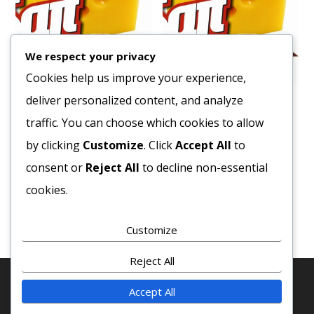
We respect your privacy
Cookies help us improve your experience,
deliver personalized content, and analyze
Sonka Touszt delikát szelet
Füstölt Szalonna cca. 300g
3,7kg
traffic. You can choose which cookies to allow
3123
Ft
2559
Ft
by clicking
Customize
. Click
Accept All
to
Bruttó egység ár:ft/kg.
Bruttó egység ár:ft/kg.
consent or
Reject All
to decline non-essential
Kosárba teszem
cookies.
Kosárba teszem
Customize
Reject All
Accept All
© 2020 COPYRIGHT - MINDEN JOG FENTTARVA! · SAJT-
EXPRESSZ KFT. ·