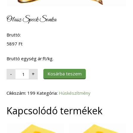
Olasz Speck Sonka
Bruttó:
5897
Ft
Bruttó egység ár:ft/kg.
Olasz
Kosárba teszem
-
+
Speck
Sonka
mennyiség
Cikkszám:
199
Kategória:
Húskészítmény
Kapcsolódó termékek