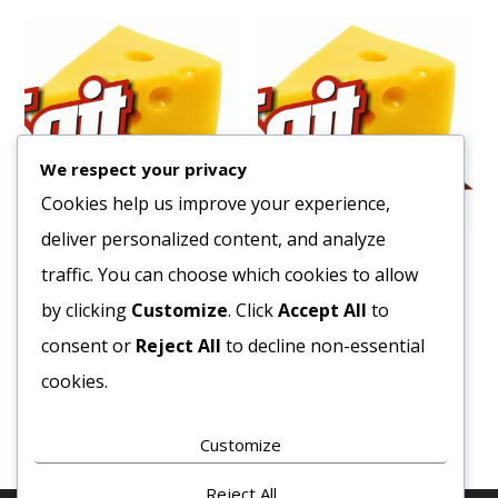
We respect your privacy
Cookies help us improve your experience,
deliver personalized content, and analyze
Liszt Búza 25kg.
Linzer karika 32db/#
traffic. You can choose which cookies to allow
349
Ft
532
Ft
by clicking
Customize
. Click
Accept All
to
Bruttó egység ár:ft/kg.
Bruttó egység ár:ft/db.
consent or
Reject All
to decline non-essential
cookies.
Kosárba teszem
Kosárba teszem
Customize
Reject All