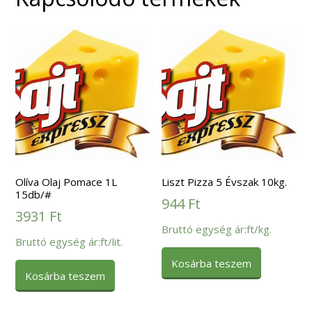
Olíva Olaj Pomace 1L
Liszt Pizza 5 Évszak 10kg.
15db/#
944
Ft
3931
Ft
Bruttó egység ár:ft/kg.
Bruttó egység ár:ft/lit.
Kosárba teszem
Kosárba teszem