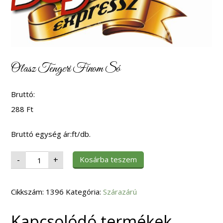
Olasz Tengeri Finom Só
Bruttó:
288
Ft
Bruttó egység ár:ft/db.
Olasz
Kosárba teszem
-
+
Tengeri
Finom
Só
mennyiség
Cikkszám:
1396
Kategória:
Szárazárú
Kapcsolódó termékek