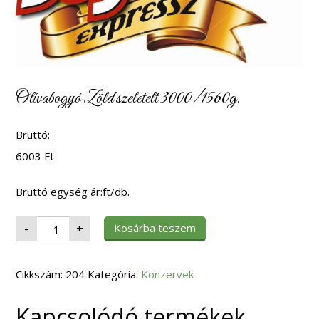
Olívabogyó Zöld szeletelt 3000/1560g.
Bruttó:
6003
Ft
Bruttó egység ár:ft/db.
Olívabogyó
Kosárba teszem
-
+
Zöld
szeletelt
3000/1560g.
mennyiség
Cikkszám:
204
Kategória:
Konzervek
Kapcsolódó termékek