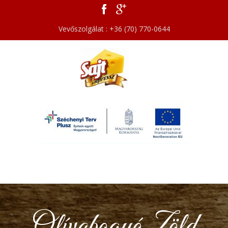
Vevőszolgálat : +36 (70) 770-0644
Olívabogyó Zöld