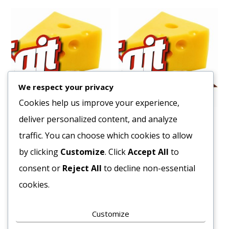
We respect your privacy
Cookies help us improve your experience,
deliver personalized content, and analyze
Szárított Paradicsom 1600
Hámozott Paradicsom San
g./ 750 g
Marzano 2550/1660 g
traffic. You can choose which cookies to allow
6064
Ft
4616
Ft
by clicking
Customize
. Click
Accept All
to
Bruttó egység ár:ft/db.
Bruttó egység ár:ft/db.
consent or
Reject All
to decline non-essential
cookies.
Kosárba teszem
Kosárba teszem
Customize