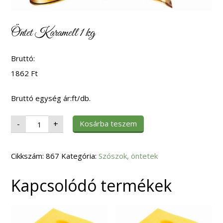
Öntet Karamell 1 kg
Bruttó:
1862
Ft
Bruttó egység ár:ft/db.
Öntet
Kosárba teszem
-
+
Karamell
1
kg
mennyiség
Cikkszám:
867
Kategória:
Szószok, öntetek
Kapcsolódó termékek