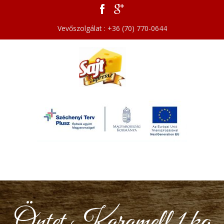
Vevőszolgálat : +36 (70) 770-0644
Öntet Karamell 1 kg