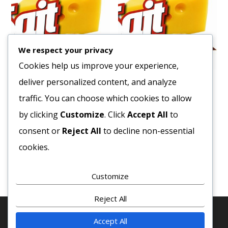
We respect your privacy
Cookies help us improve your experience,
deliver personalized content, and analyze
Majonéz Gasztro 25% 5L
Erős Pista 2,5 Kg
Vödrös
traffic. You can choose which cookies to allow
5917
Ft
3999
Ft
by clicking
Customize
. Click
Accept All
to
Bruttó egység ár:ft/db.
Bruttó egység ár:ft/db.
consent or
Reject All
to decline non-essential
Kosárba teszem
cookies.
Kosárba teszem
Customize
Reject All
Accept All
© 2020 COPYRIGHT - MINDEN JOG FENTTARVA! · SAJT-