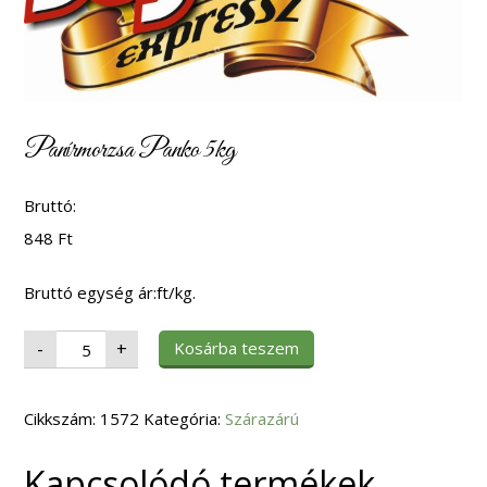
Panírmorzsa Panko 5kg
Bruttó:
848
Ft
Bruttó egység ár:ft/kg.
Panírmorzsa
Kosárba teszem
-
+
Panko
5kg
mennyiség
Cikkszám:
1572
Kategória:
Szárazárú
Kapcsolódó termékek