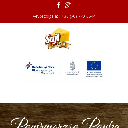
Vevőszolgálat : +36 (70) 770-0644
Panírmorzsa Panko