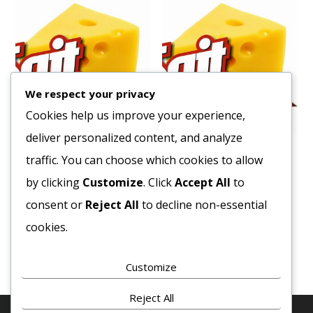
We respect your privacy
Cookies help us improve your experience,
deliver personalized content, and analyze
Liszt BL- 55 1kg.
Aroma Dawn Vanília 1kg
traffic. You can choose which cookies to allow
380
Ft
14401
Ft
by clicking
Customize
. Click
Accept All
to
Bruttó egység ár:ft/kg.
Bruttó egység ár:ft/db.
consent or
Reject All
to decline non-essential
cookies.
Kosárba teszem
Kosárba teszem
Customize
Reject All