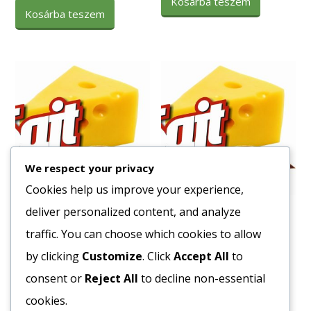
Kosárba teszem
Kosárba teszem
We respect your privacy
Cookies help us improve your experience,
deliver personalized content, and analyze
Hámozott Darabolt
Szárított Paradicsom 1600
Paradicsom 2500/1300 g
g./ 750 g
traffic. You can choose which cookies to allow
2864
Ft
6064
Ft
by clicking
Customize
. Click
Accept All
to
Bruttó egység ár:ft/db.
Bruttó egység ár:ft/db.
consent or
Reject All
to decline non-essential
cookies.
Kosárba teszem
Kosárba teszem