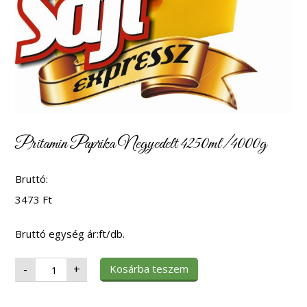
Pritamin Paprika Negyedelt 4250ml/4000g
Bruttó:
3473
Ft
Bruttó egység ár:ft/db.
Pritamin
Kosárba teszem
-
+
Paprika
Negyedelt
4250ml/4000g
mennyiség