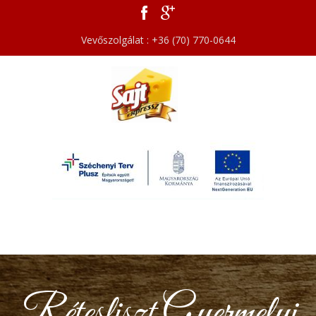
Vevőszolgálat : +36 (70) 770-0644
Rétesliszt Gyermelyi