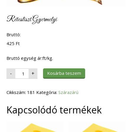
Rétesliszt Gyermelyi
Bruttó:
425
Ft
Bruttó egység ár:ft/kg.
Rétesliszt
Kosárba teszem
-
+
Gyermelyi
mennyiség
Cikkszám:
181
Kategória:
Szárazárú
Kapcsolódó termékek